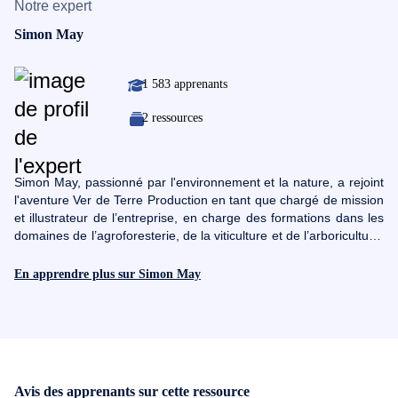
Notre expert
Simon May
1 583 apprenants
2 ressources
Simon May, passionné par l'environnement et la nature, a rejoint
l'aventure Ver de Terre Production en tant que chargé de mission
et illustrateur de l’entreprise, en charge des formations dans les
domaines de l’agroforesterie, de la viticulture et de l’arboriculture.
Il fait également partie de l’équipe production et participe à
l’élaboration des contenus pour les formations digitales ainsi
En apprendre plus sur Simon May
qu’aux recherches sur des sujets d’agronomie innovants.
Avis des apprenants sur cette ressource