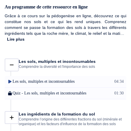
Au programme de cette ressource en ligne
Grâce à ce cours sur la pédogenèse en ligne, découvrez ce qui
constitue nos sols et ce qui les rend uniques. Comprenez
comment se passe la formation des sols à travers les différents
ingrédients tels que la roche mère, le climat, le relief et la matière
organique, mais aussi la recette de la formation du sol et
Lire plus
l'implication de l'altération des roches ou encore les notions de
sol vivant et sol fertile. Ce cours a été crée pour agriculteurs et
jardiniers en s'inspirant des dernières publications scientifiques
Les sols, multiples et incontournables
explorant l'immense domaine des sols et de leurs formations.
Comprendre la diversité et l'importance des sols
Les sols, multiples et incontournables
04:34
Quiz - Les sols, multiples et incontournables
01:30
Les ingrédients de la formation du sol
Comprendre l’origine des différentes fractions du sol (minérale et
organique) et les facteurs d'influence de la formation des sols