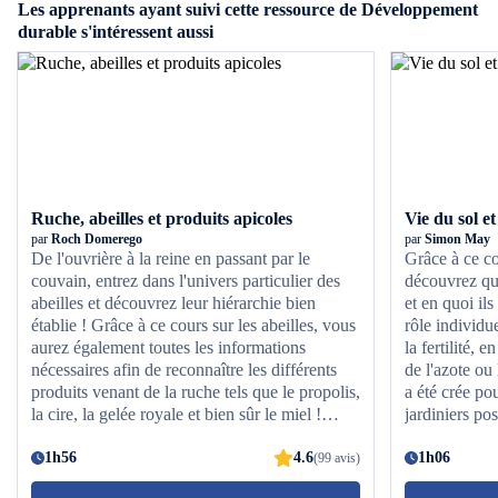
Les apprenants ayant suivi cette ressource de Développement
durable s'intéressent aussi
Ruche, abeilles et produits apicoles
Vie du sol et 
par
Roch Domerego
par
Simon May
De l'ouvrière à la reine en passant par le
Grâce à ce co
couvain, entrez dans l'univers particulier des
découvrez que
abeilles et découvrez leur hiérarchie bien
et en quoi ils
établie ! Grâce à ce cours sur les abeilles, vous
rôle individu
aurez également toutes les informations
la fertilité, 
nécessaires afin de reconnaître les différents
de l'azote ou 
produits venant de la ruche tels que le propolis,
a été crée po
la cire, la gelée royale et bien sûr le miel !
jardiniers po
Vous aurez ainsi toutes les clés en main pour
des sols et de
appréhender l'écosystème apicole !
1h56
4.6
dernières pub
1h06
(99 avis)
l'immense dom