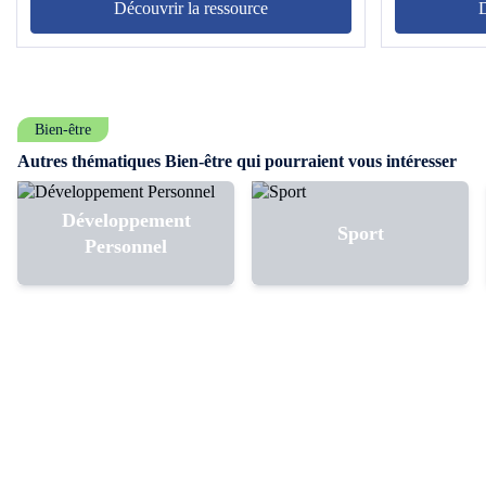
formation.
Découvrir la ressource
D
Bien-être
Autres thématiques Bien-être qui pourraient vous intéresser
Développement
Sport
Personnel