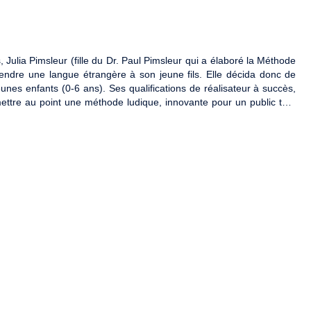
 Julia Pimsleur (fille du Dr. Paul Pimsleur qui a élaboré la Méthode
dre une langue étrangère à son jeune fils. Elle décida donc de
es enfants (0-6 ans). Ses qualifications de réalisateur à succès,
ettre au point une méthode ludique, innovante pour un public très
ique Dr. April Benasich et d'autres professionnels dans l'éducation,
ermet aux jeunes d'écouter et de se familiariser avec le vocabulaire
ter dès leur plus jeune âge des natifs parler d'autres langues et leur
prononciation et mémorisation beaucoup plus importantes qu'après