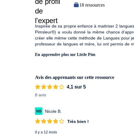
18 ressources
Inspirée de sa propre enfance à maitriser 2 langues,
Pimsleur®) a voulu donné la même chance d'appren
créer elle même cette méthode de Langues pour jeun
professeur de langues et mère, lui ont permis de m
jeune. Appuyée par les recherches du neuro-scientif
En apprendre plus sur Little Pim
la pédagogie et les langues, la méthode Little Pim p
qu'ils utilisent déjà dans leur propre langue, d'écou
permettre ainsi de développer des compétences de 
cet âge.
Avis des apprenants sur cette ressource
4,1 sur 5
8 avis
Nicole B.
NB
Très bien !
il y a 12 mois