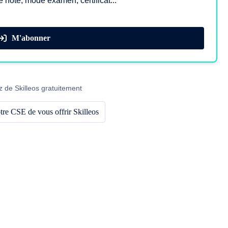
e note, mode examen, certificat...
M'abonner
z de Skilleos gratuitement
re CSE de vous offrir Skilleos