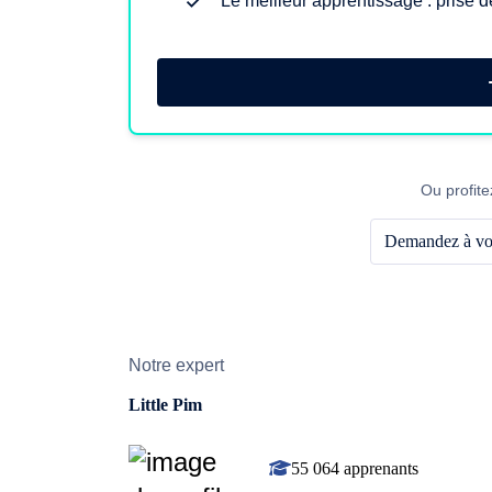
Le meilleur apprentissage : prise d
Ou profite
Demandez à vot
Notre expert
Little Pim
55 064 apprenants