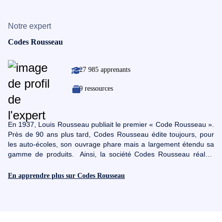
Notre expert
Codes Rousseau
27 985 apprenants
9 ressources
En 1937, Louis Rousseau publiait le premier « Code Rousseau ».
Près de 90 ans plus tard, Codes Rousseau édite toujours, pour
les auto-écoles, son ouvrage phare mais a largement étendu sa
gamme de produits. Ainsi, la société Codes Rousseau réalise
aujourd’hui 70 % de son activité en développant et en
commercialisant des outils en ligne à destination des
En apprendre plus sur Codes Rousseau
professionnels de la conduite routière et de leurs élèves : logiciels
de gestion et d'évaluation, applications mobiles, e-learning,
simulateur de conduite… Codes Rousseau propose des
supports de formation pour tous les permis (voiture, moto,