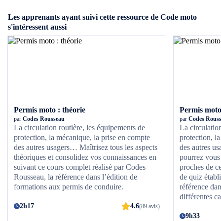
Les apprenants ayant suivi cette ressource de Code moto
s'intéressent aussi
Permis moto : théorie
Permis moto
par
Codes Rousseau
par
Codes Rous
La circulation routière, les équipements de
La circulatio
protection, la mécanique, la prise en compte
protection, l
des autres usagers… Maîtrisez tous les aspects
des autres u
théoriques et consolidez vos connaissances en
pourrez vous 
suivant ce cours complet réalisé par Codes
proches de ce
Rousseau, la référence dans l’édition de
de quiz établ
formations aux permis de conduire.
référence dan
différentes c
2h17
4.6
(89 avis)
9h33