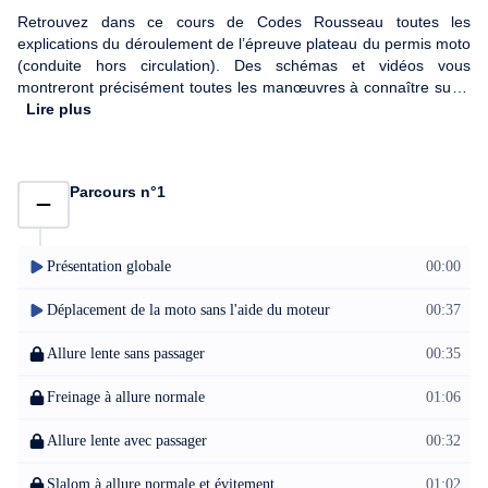
Retrouvez dans ce cours de Codes Rousseau toutes les
explications du déroulement de l’épreuve plateau du permis moto
(conduite hors circulation). Des schémas et vidéos vous
montreront précisément toutes les manœuvres à connaître sur 2
parcours complets. Déplacement de la moto, gestion de l’allure,
Lire plus
freinage, slalom… tout est abordé pour que vous soyez prêt le
jour J !
Parcours n°1
Présentation globale
00:00
Déplacement de la moto sans l'aide du moteur
00:37
Allure lente sans passager
00:35
Freinage à allure normale
01:06
Allure lente avec passager
00:32
Slalom à allure normale et évitement
01:02