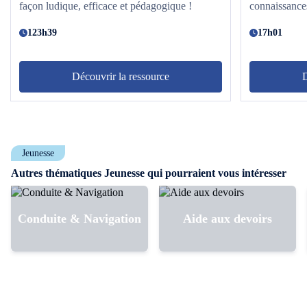
façon ludique, efficace et pédagogique !
connaissances
123h39
17h01
Découvrir la ressource
D
Jeunesse
Autres thématiques Jeunesse qui pourraient vous intéresser
Conduite & Navigation
Aide aux devoirs