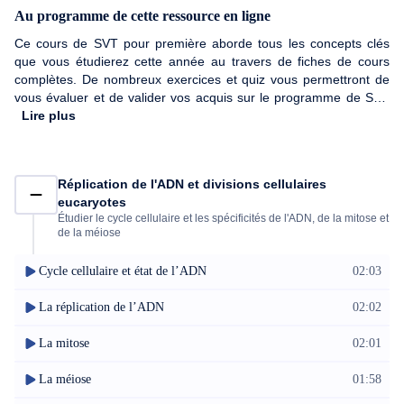
Au programme de cette ressource en ligne
Ce cours de SVT pour première aborde tous les concepts clés
que vous étudierez cette année au travers de fiches de cours
complètes. De nombreux exercices et quiz vous permettront de
vous évaluer et de valider vos acquis sur le programme de SVT
1re de façon ludique, efficace et pédagogique !
Lire plus
Réplication de l'ADN et divisions cellulaires
eucaryotes
Étudier le cycle cellulaire et les spécificités de l'ADN, de la mitose et
de la méiose
Cycle cellulaire et état de l’ADN
02:03
La réplication de l’ADN
02:02
La mitose
02:01
La méiose
01:58