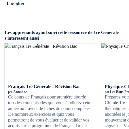
révision, des quiz et des annales corrigées de SVT 1re pour vous
Lire plus
permettre de mieux réviser !
Les apprenants ayant suivi cette ressource de 1re Générale
s'intéressent aussi
Français 1re Générale - Révision Bac
Physique-Ch
par
Annabac
par
Les Bons Pro
Ce cours de Français pour première aborde
Préparez vot
tous les concepts clés que vous étudierez cette
Chimie 1re ! C
année au travers de fiches de cours complètes.
thématiques q
De nombreux exercices et quiz vous
abordées le j
permettront de vous évaluer et de valider vos
mouvement d'
acquis sur le programme de Français 1re de
signaux... Vo