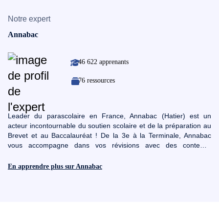
Notre expert
Annabac
46 622 apprenants
76 ressources
Leader du parascolaire en France, Annabac (Hatier) est un
acteur incontournable du soutien scolaire et de la préparation au
Brevet et au Baccalauréat ! De la 3e à la Terminale, Annabac
vous accompagne dans vos révisions avec des contenus
pédagogiques interactifs. Renouvelé constamment pour toujours
être conforme aux programmes scolaires de l'Education
En apprendre plus sur Annabac
nationale, Annabac est LA référence des révisions dans le milieu
de l’éducation et sera l’allié de chaque élève de la 3ème à la
Terminale préparant son brevet ou baccalauréat.