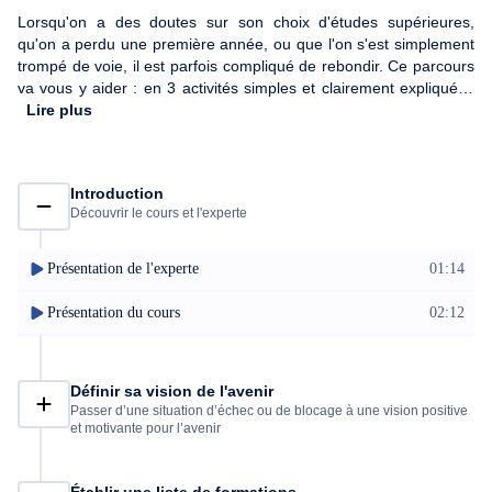
Lorsqu'on a des doutes sur son choix d'études supérieures,
qu'on a perdu une première année, ou que l'on s'est simplement
trompé de voie, il est parfois compliqué de rebondir. Ce parcours
va vous y aider : en 3 activités simples et clairement expliquées
en vidéo, vous disposerez des clés pour définir une vision
Lire plus
motivante de vos futures études, choisir une formation et
optimiser votre profil pour mettre toutes les chances de votre
côté.
Introduction
Découvrir le cours et l'experte
Présentation de l'experte
01:14
Présentation du cours
02:12
Définir sa vision de l'avenir
Passer d’une situation d’échec ou de blocage à une vision positive
et motivante pour l’avenir