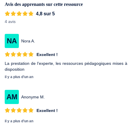
Avis des apprenants sur cette ressource
son expertise en management de projet, en organisation ainsi
qu'en orientation scolaire et professionnelle.
4,8 sur 5
4 avis
NA
Nora A.
Excellent !
La prestation de l'experte, les ressources pédagogiques mises à
disposition
il y a plus d’un an
AM
Anonyme M.
Excellent !
il y a plus d’un an