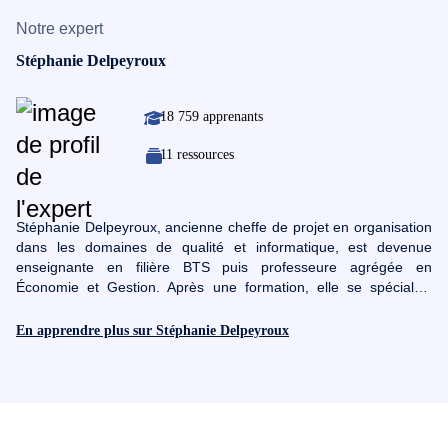
Notre expert
Stéphanie Delpeyroux
18 759 apprenants
11 ressources
Stéphanie Delpeyroux, ancienne cheffe de projet en organisation
dans les domaines de qualité et informatique, est devenue
enseignante en filière BTS puis professeure agrégée en
Économie et Gestion. Après une formation, elle se spécialise
dans la conception de parcours e-learning et devient directrice
adjointe du Campus Virtuel TIC de l’Université de Limoges. Elle
En apprendre plus sur Stéphanie Delpeyroux
intervient désormais dans des établissements d'enseignement
supérieur dans le domaine du numérique et des
télécommunications et propose, à destination des adultes, des
formations axées sur le management d'équipe projet. Forte de
son expérience dans ce domaine, mais aussi de ses
reconversions professionnelles réussies, Stéphanie vous partage