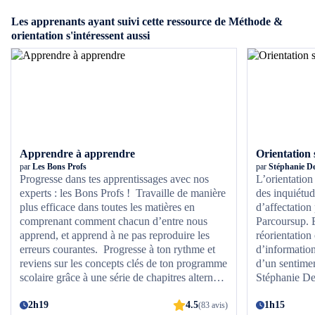
Les apprenants ayant suivi cette ressource de Méthode &
orientation s'intéressent aussi
Apprendre à apprendre
Orientation 
par
Les Bons Profs
par
Stéphanie D
Progresse dans tes apprentissages avec nos
L’orientation
experts : les Bons Profs ! Travaille de manière
des inquiétu
plus efficace dans toutes les matières en
d’affectation
comprenant comment chacun d’entre nous
Parcoursup. E
apprend, et apprend à ne pas reproduire les
réorientation
erreurs courantes. Progresse à ton rythme et
d’informations
reviens sur les concepts clés de ton programme
d’un sentime
scolaire grâce à une série de chapitres alternant
Stéphanie De
vidéos et questions de type QCM. Teste ton
le processus 
niveau à la fin du cours avec un quiz global
2h19
4.5
étapes clés et
1h15
(83 avis)