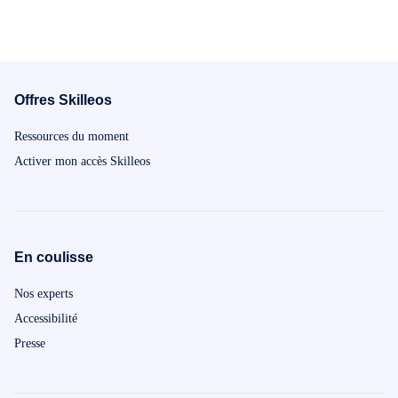
de classe ! Tu ne vas pas regretter d’avoir
plus en plus 
choisi cette matière !
de saisir par
d'une intervi
compréhensio
quiz pédagogi
Offres Skilleos
ce programme
pourras teste
Ressources du moment
principaux, te
connaissances
Activer mon accès Skilleos
maîtrises et c
avant l'épreu
d'obtenir le m
corrections d
langue te per
En coulisse
tes erreurs et
l'avenir. À la
Nos experts
maîtriseras 
d'anglais de t
Accessibilité
écrites ne ser
Presse
Alors n'hésite