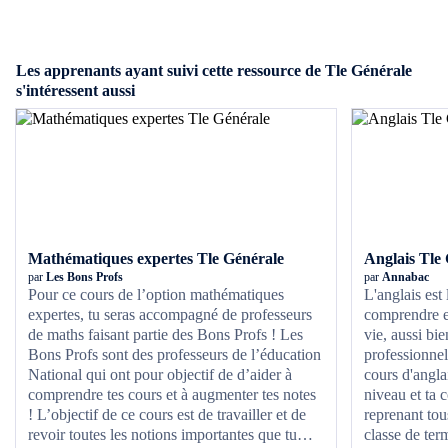
axes vus tout au long de ta dernière année de lycée. Entraine-toi
avec de réels sujets à des compréhensions orales, mais
également des compréhensions écrites et apprends les
Les apprenants ayant suivi cette ressource de Tle Générale
méthodologies des expressions écrites et orales afin de te
s'intéressent aussi
donner les meilleures chances de réussir tes épreuves.
Mathématiques expertes Tle Générale
Anglais Tle 
par
Les Bons Profs
par
Annabac
Pour ce cours de l’option mathématiques
L'anglais est 
expertes, tu seras accompagné de professeurs
comprendre et 
de maths faisant partie des Bons Profs ! Les
vie, aussi bi
Bons Profs sont des professeurs de l’éducation
professionnel
National qui ont pour objectif de d’aider à
cours d'angla
comprendre tes cours et à augmenter tes notes
niveau et ta 
! L’objectif de ce cours est de travailler et de
reprenant tou
revoir toutes les notions importantes que tu
classe de ter