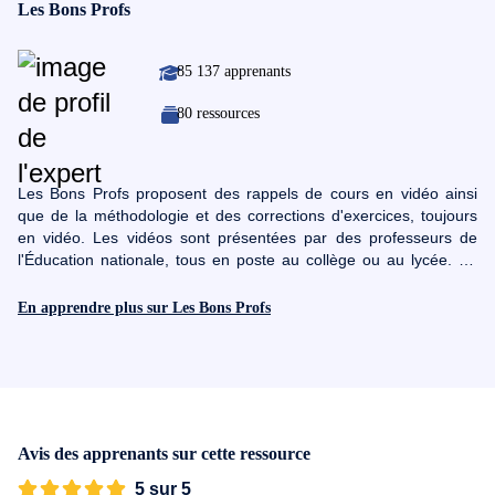
Les Bons Profs
85 137 apprenants
80 ressources
Les Bons Profs proposent des rappels de cours en vidéo ainsi
que de la méthodologie et des corrections d'exercices, toujours
en vidéo. Les vidéos sont présentées par des professeurs de
l'Éducation nationale, tous en poste au collège ou au lycée. En
quelques minutes, Les Bons Profs vous aident à mieux
comprendre les cours. Les QCM et les exercices associés aux
En apprendre plus sur Les Bons Profs
vidéos permettent de vérifier sa compréhension et de s'entraîner.
Bonnes révisions !
Avis des apprenants sur cette ressource
5 sur 5