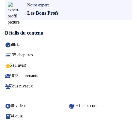
Notre expert
Les Bons Profs
Détails du contenu
58h13
135 chapitres
5 (1 avis)
1013 apprenants
Tous niveaux
48 vidéos
29 fiches contenus
34 quiz