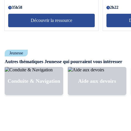
auras sans doute déjà abordées avec tes
ainsi que les 
professeurs du lycée. Ces cours te permettent
35h58
de cette lang
2h22
de prendre ton temps pour assimiler des
écrites et or
notions que tu n’as pas comprises ou bien que
cours, organi
Découvrir la ressource
D
tu souhaites approfondir. Grâce à cette
synthétiques 
formation tu pourras travailler sereinement tout
permettront d
au long de l’année ! Dans ce cours tu pourras
seulement et 
reprendre toutes les notions du programme de
programme d'a
terminale. Tu verras d’abord les nombres
de l'épreuve 
Jeunesse
complexes, d’un point de vue algébrique et
point dans la
géométrique. Tu verras ensuite les notions de
des fiches de
Autres thématiques Jeunesse qui pourraient vous intéresser
trigonométrie autour des nombres complexes,
propose des 
ainsi que les équations polynomiales. Tu
pédagogiques 
aborderas ensuite un chapitre sur
tu as besoin 
Conduite & Navigation
Aide aux devoirs
l’arithmétique. Enfin, tu termineras par les
épreuves oral
cours sur les graphes et les matrices. À la fin
de précieux 
de ce cours de mathématiques expertes tu
texte écrit en
auras acquis toutes les compétences
principales p
nécessaires pour réussir ton année et pour
ou encore pou
appréhender sereinement ton épreuve du bac
agréable lors
ainsi que tes études supérieures ! N’hésite
Au fur et à m
plus, lance-toi ! Deviens un expert des
programme de 
mathématiques et impressionne tes camarades
avec la lang