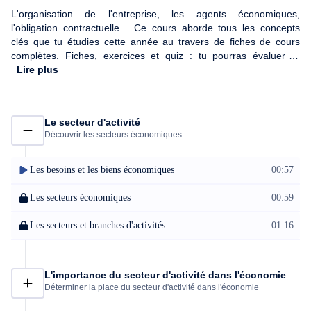
L'organisation de l'entreprise, les agents économiques,
l'obligation contractuelle… Ce cours aborde tous les concepts
clés que tu étudies cette année au travers de fiches de cours
complètes. Fiches, exercices et quiz : tu pourras évaluer et
valider tes acquis sur le programme d'économie et gestion, des
Lire plus
classes de 2de, 1re et Tle.
Le secteur d'activité
Découvrir les secteurs économiques
Les besoins et les biens économiques
00:57
Les secteurs économiques
00:59
Les secteurs et branches d'activités
01:16
L'importance du secteur d'activité dans l'économie
Déterminer la place du secteur d'activité dans l'économie