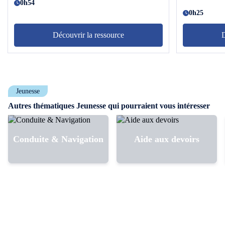
0h54
0h25
Découvrir la ressource
D
Jeunesse
Autres thématiques Jeunesse qui pourraient vous intéresser
Conduite & Navigation
Aide aux devoirs