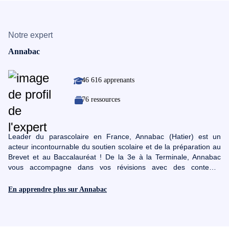
Notre expert
Annabac
46 616 apprenants
76 ressources
Leader du parascolaire en France, Annabac (Hatier) est un
acteur incontournable du soutien scolaire et de la préparation au
Brevet et au Baccalauréat ! De la 3e à la Terminale, Annabac
vous accompagne dans vos révisions avec des contenus
pédagogiques interactifs. Renouvelé constamment pour toujours
être conforme aux programmes scolaires de l'Education
En apprendre plus sur Annabac
nationale, Annabac est LA référence des révisions dans le milieu
de l’éducation et sera l’allié de chaque élève de la 3ème à la
Terminale préparant son brevet ou baccalauréat.