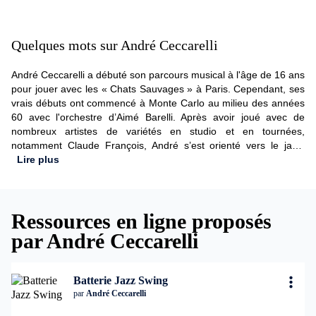
Quelques mots sur André Ceccarelli
André Ceccarelli a débuté son parcours musical à l'âge de 16 ans
pour jouer avec les « Chats Sauvages » à Paris. Cependant, ses
vrais débuts ont commencé à Monte Carlo au milieu des années
60 avec l'orchestre d’Aimé Barelli. Après avoir joué avec de
nombreux artistes de variétés en studio et en tournées,
notamment Claude François, André s’est orienté vers le jazz.
Véritable passion, il a toujours voulu s'initier à ce style de
Lire plus
musique et a pu jouer avec les plus grands jazzmen de l’époque,
tout en devenant un musicien de studio très actif. Aujourd'hui,
André met ses talents à disposition de la formation pour inspirer
Ressources en ligne proposés
des amateurs à se lancer dans l'art de la batterie.
par André Ceccarelli
Batterie Jazz Swing
par
André Ceccarelli