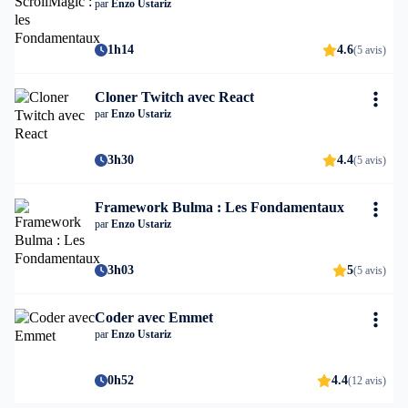
par
Enzo Ustariz
1h14
4.6
(5 avis)
Cloner Twitch avec React
par
Enzo Ustariz
3h30
4.4
(5 avis)
Framework Bulma : Les Fondamentaux
par
Enzo Ustariz
3h03
5
(5 avis)
Coder avec Emmet
par
Enzo Ustariz
0h52
4.4
(12 avis)