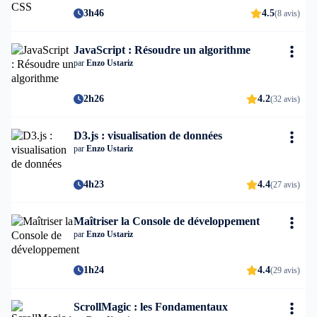
3h46
4.5
(8 avis)
JavaScript : Résoudre un algorithme
par
Enzo Ustariz
2h26
4.2
(32 avis)
D3.js : visualisation de données
par
Enzo Ustariz
4h23
4.4
(27 avis)
Maîtriser la Console de développement
par
Enzo Ustariz
1h24
4.4
(29 avis)
ScrollMagic : les Fondamentaux