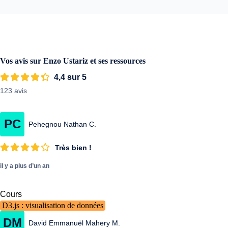
Vos avis sur Enzo Ustariz et ses ressources
4,4 sur 5
123 avis
PC
Pehegnou Nathan C.
Très bien !
il y a plus d’un an
Cours
D3.js : visualisation de données
DM
David Emmanuël Mahery M.