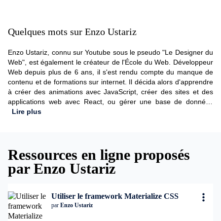
Quelques mots sur Enzo Ustariz
Enzo Ustariz, connu sur Youtube sous le pseudo "Le Designer du
Web", est également le créateur de l'École du Web. Développeur
Web depuis plus de 6 ans, il s'est rendu compte du manque de
contenu et de formations sur internet. Il décida alors d'apprendre
à créer des animations avec JavaScript, créer des sites et des
applications web avec React, ou gérer une base de données
avec Firebase. Tous ses cours sont proposés dans le but d'aider
Lire plus
un maximum de personnes à gagner du temps sur leurs
apprentissages et trouver rapidement leurs places dans le monde
professionnel.
Ressources en ligne proposés
par Enzo Ustariz
Utiliser le framework Materialize CSS
par
Enzo Ustariz