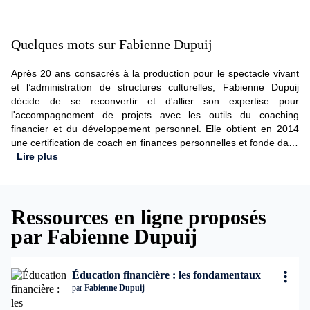
Quelques mots sur Fabienne Dupuij
Après 20 ans consacrés à la production pour le spectacle vivant
et l’administration de structures culturelles, Fabienne Dupuij
décide de se reconvertir et d'allier son expertise pour
l'accompagnement de projets avec les outils du coaching
financier et du développement personnel. Elle obtient en 2014
une certification de coach en finances personnelles et fonde dans
la foulée L'école de l'argent, puis se forme à plusieurs
Lire plus
techniques, notamment de coaching (1ère certification en 2020).
Elle propose plusieurs types d'accompagnements pour
harmoniser relation à l'argent, éducation financière, vie
Ressources en ligne proposés
personnelle et professionnelle. Elle est aussi auteure, formatrice
et conférencière et alimente d'articles et contenus son site
par Fabienne Dupuij
internet https://www.ecoledelargent.com/ Sa mission : Émanciper
les humains du "toujours plus" en remettant les choses à leur
place : l’argent comme outil, le désir comme boussole, la relation
Éducation financière : les fondamentaux
à soi comme véritable sécurité.
par
Fabienne Dupuij