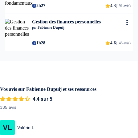
2h27
4.3
(191 avis)
Gestion des finances personnelles
par
Fabienne Dupuij
1h28
4.6
(145 avis)
Vos avis sur Fabienne Dupuij et ses ressources
4,4 sur 5
335 avis
VL
Valérie L.