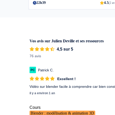
22h39
4.5
(2 av
Vos avis sur Julien Deville et ses ressources
4,5 sur 5
76 avis
Patrick C.
PC
Excellent !
Vidéo sur blender facile à comprendre car bien c
il y a environ 1 an
Cours
Blender : modélisation & animation 3D