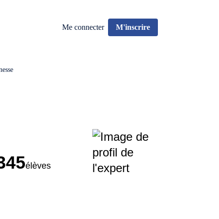
Me connecter
M'inscrire
nesse
345
élèves