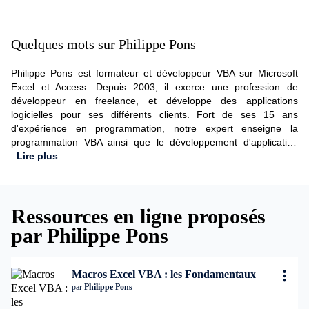
Quelques mots sur Philippe Pons
Philippe Pons est formateur et développeur VBA sur Microsoft
Excel et Access. Depuis 2003, il exerce une profession de
développeur en freelance, et développe des applications
logicielles pour ses différents clients. Fort de ses 15 ans
d'expérience en programmation, notre expert enseigne la
programmation VBA ainsi que le développement d'application
base de données depuis une dizaine d'année. Passioné des
Lire plus
langages informatiques comme Java, Javascript, Php.. Il
s'occupe, en parallèle de ses formations, du développement
d'applications pour smartphones sous Android.
Ressources en ligne proposés
par Philippe Pons
Macros Excel VBA : les Fondamentaux
par
Philippe Pons