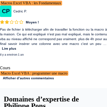
Macros Excel VBA : les Fondamentaux
CP
Cedric P.
Moyen !
Pas de fichier à télécharger afin de travailler la fonction ou la macro à
la maison. Ce qui est expliqué n'est pas mal expliqué, mais le contenu
vba au niveau affiché ne correspond pas vraiment. plus de 4h pour au
final savoir insérer une colonne avec une macro c'est un peu de
l'arnaque si j'avais dû payer cette formation. Avoir un fichier comme
Lire plus
exemple et essayer de le reproduire, ça se trouve partout
il y a environ 1 an
gratuitement....
Cours
Macro Excel VBA : programmer une macro
Afficher d’autres commentaires
Domaines d’expertise de
Philippe Pons