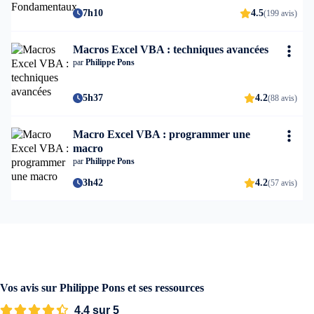
7h10
4.5
(199 avis)
Macros Excel VBA : techniques avancées
par
Philippe Pons
5h37
4.2
(88 avis)
Macro Excel VBA : programmer une
macro
par
Philippe Pons
3h42
4.2
(57 avis)
Vos avis sur Philippe Pons et ses ressources
4,4 sur 5