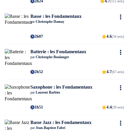
2h24
4.7
(112 avis)
Basse : les Fondamentaux
par
Christophe Damay
2h07
4.6
(54 avis)
Batterie : les Fondamentaux
par
Christophe Boulanger
2h52
4.7
(67 avis)
Saxophone : les Fondamentaux
par
Laurent Barbier
1h51
4.4
(28 avis)
Basse Jazz : les Fondamentaux
par
Jean-Baptiste Fabri