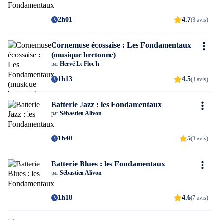
2h01
4.7
(8 avis)
Cornemuse écossaise : Les Fondamentaux
(musique bretonne)
par
Hervé Le Floc'h
1h13
4.5
(8 avis)
Batterie Jazz : les Fondamentaux
par
Sébastien Alivon
1h40
5
(8 avis)
Batterie Blues : les Fondamentaux
par
Sébastien Alivon
1h18
4.6
(7 avis)