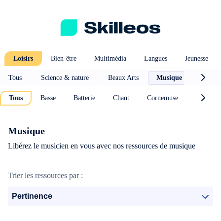
Loisirs
Bien-être
Multimédia
Langues
Jeunesse
Tous
Science & nature
Beaux Arts
Musique
Photo 
Tous
Basse
Batterie
Chant
Cornemuse
Guitare
Musique
Libérez le musicien en vous avec nos ressources de musique
Trier les ressources par :
Pertinence