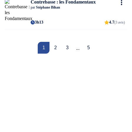
Contrebasse : les Fondamentaux
par
Stéphane Bihan
3h13
4.7
(3 avis)
1
2
3
5
...