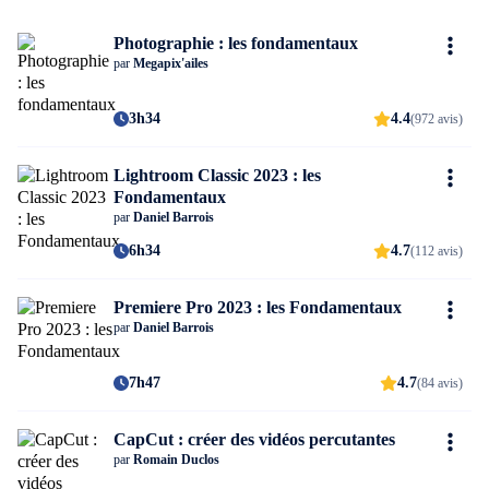
Photographie : les fondamentaux
par
Megapix'ailes
3h34
4.4
(972 avis)
Lightroom Classic 2023 : les
Fondamentaux
par
Daniel Barrois
6h34
4.7
(112 avis)
Premiere Pro 2023 : les Fondamentaux
par
Daniel Barrois
7h47
4.7
(84 avis)
CapCut : créer des vidéos percutantes
par
Romain Duclos