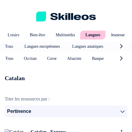
Loisirs
Bien-être
Multimédia
Langues
Jeunesse
Tous
Langues européennes
Langues asiatiques
Langues 
Tous
Occitan
Corse
Alsacien
Basque
Breton
Catalan
Trier les ressources par :
Pertinence
Catalan - Express