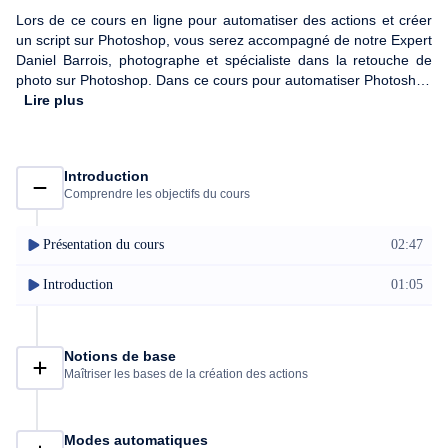
Lors de ce cours en ligne pour automatiser des actions et créer
un script sur Photoshop, vous serez accompagné de notre Expert
Daniel Barrois, photographe et spécialiste dans la retouche de
photo sur Photoshop. Dans ce cours pour automatiser Photoshop
en ligne, vous apprendrez à vous passer de tout langage de
Lire plus
programmation grâce à l’automatisation de Photoshop. Vous
découvrirez dans un premier temps les astuces nécessaires pour
optimiser Photoshop afin que le logiciel enregistre vos faits et
Introduction
gestes qu’il pourra ensuite répéter de façon autonome, ce qui
Comprendre les objectifs du cours
sera un réel gain de temps pour vous. Puis vous pourrez, grâce à
cette astuce, convertir des d'images RVB en CMJN en quelques
secondes, changer leurs tailles et leurs formats pour qu’elles
Présentation du cours
02:47
soient utilisables par un site web. Vous créerez ensuite des
scripts Photoshop qui vous faciliteront l’utilisation du logiciel ! À la
Introduction
01:05
fin de ce cours pour apprendre à automatiser des actions sur
Photoshop, vous aurez acquis toutes les connaissances
nécessaires pour utiliser Photoshop de manière simple, rapide et
Notions de base
efficace. N’hésitez plus, lancez-vous ! Ne perdez plus de temps et
Maîtriser les bases de la création des actions
optimisez Photoshop comme un pro !
Modes automatiques