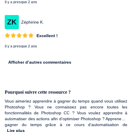
il y a presque 2 ans
ZK
Zéphirine K.
Excellent !
il y a presque 2 ans
Afficher d’autres commentaires
Pourquoi suivre cette ressource ?
Vous aimeriez apprendre à gagner du temps quand vous utilisez
Photoshop ? Vous ne connaissez pas encore toutes les
fonctionnalités de Photoshop CC ? Vous voulez apprendre à
automatiser des actions afin d’optimiser Photoshop ? Apprenez à
gagner du temps grâce à ce cours d’automatisation de
Photoshop CC en ligne. Vous apprendrez à vous simplifier la vie
Lire plus