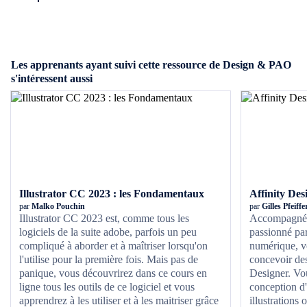
sur Photoshop en configurant les nombreux menus et toutes les
fonctions du logiciel qui vous permettront d’optimiser votre temps
!
Les apprenants ayant suivi cette ressource de Design & PAO
s'intéressent aussi
Illustrator CC 2023 : les Fondamentaux
Affinity Des
par
Malko Pouchin
par
Gilles Pfeiffe
Illustrator CC 2023 est, comme tous les
Accompagné de
logiciels de la suite adobe, parfois un peu
passionné par
compliqué à aborder et à maîtriser lorsqu'on
numérique, v
l'utilise pour la première fois. Mais pas de
concevoir des
panique, vous découvrirez dans ce cours en
Designer. Vou
ligne tous les outils de ce logiciel et vous
conception d'
apprendrez à les utiliser et à les maitriser grâce
illustrations