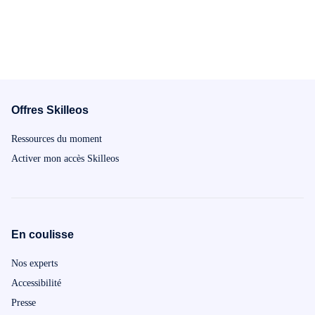
contenus et de visuels ! N'hésitez plus,
réussite qui v
Illustrator n'attend plus que vous.
du cours. N'h
plus belles c
Offres Skilleos
Ressources du moment
Activer mon accès Skilleos
En coulisse
Nos experts
Accessibilité
Presse