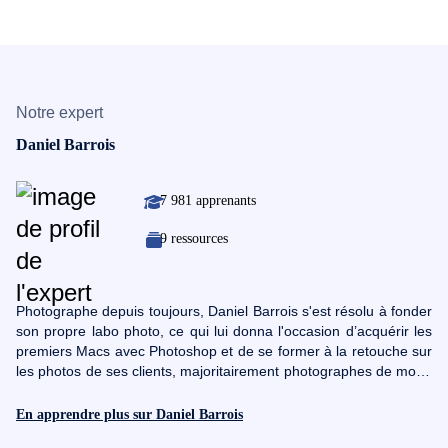
Notre expert
Daniel Barrois
7 981 apprenants
9 ressources
Photographe depuis toujours, Daniel Barrois s'est résolu à fonder
son propre labo photo, ce qui lui donna l'occasion d’acquérir les
premiers Macs avec Photoshop et de se former à la retouche sur
les photos de ses clients, majoritairement photographes de mode
aux exigences particulièrement pointues.Aujourd'hui, alors que
les reflex filment et qu'il est devenu beaucoup plus facile de créer
En apprendre plus sur Daniel Barrois
des films que du temps où il les réalisait en 16 mm, Daniel s'est