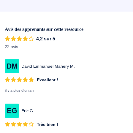
résolument tourné vers le montage vidéo avec Premiere Pro,
capte des spectacles pour l'école Alsacienne et conçoit des films
promotionnels. Certifié ACE par Adobe, co-animateur du club
Photoshop de Paris, il enseigne la retouche et le montage pour la
Nikon school.
Avis des apprenants sur cette ressource
4,2 sur 5
22 avis
DM
David Emmanuël Mahery M.
Excellent !
il y a plus d’un an
EG
Eric G.
Très bien !