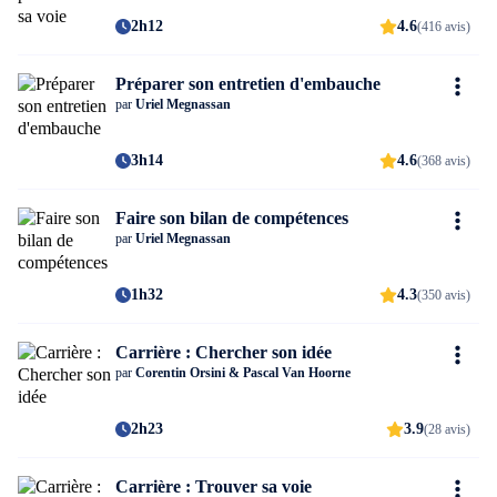
2h12
4.6
(416 avis)
Préparer son entretien d'embauche
par
Uriel Megnassan
3h14
4.6
(368 avis)
Faire son bilan de compétences
par
Uriel Megnassan
1h32
4.3
(350 avis)
Carrière : Chercher son idée
par
Corentin Orsini & Pascal Van Hoorne
2h23
3.9
(28 avis)
Carrière : Trouver sa voie