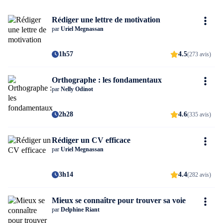
Rédiger une lettre de motivation
par
Uriel Megnassan
1h57
4.5
(273 avis)
Orthographe : les fondamentaux
par
Nelly Odinot
2h28
4.6
(335 avis)
Rédiger un CV efficace
par
Uriel Megnassan
3h14
4.4
(282 avis)
Mieux se connaître pour trouver sa voie
par
Delphine Riant