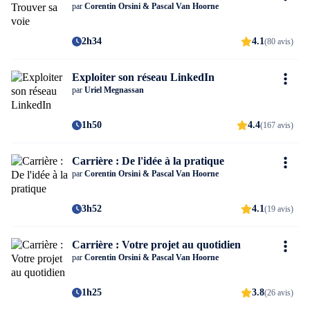
par
Corentin Orsini & Pascal Van Hoorne
2h34
4.1
(80 avis)
Exploiter son réseau LinkedIn
par
Uriel Megnassan
1h50
4.4
(167 avis)
Carrière : De l'idée à la pratique
par
Corentin Orsini & Pascal Van Hoorne
3h52
4.1
(19 avis)
Carrière : Votre projet au quotidien
par
Corentin Orsini & Pascal Van Hoorne
1h25
3.8
(26 avis)