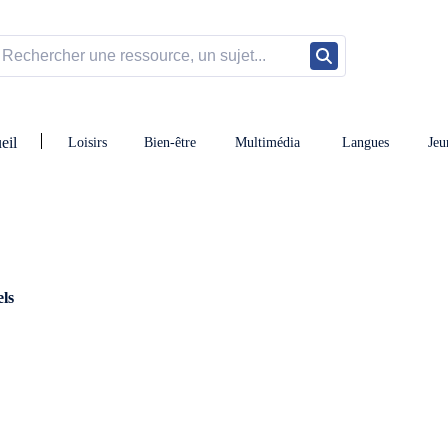
eil
Loisirs
Bien-être
Multimédia
Langues
Jeu
els