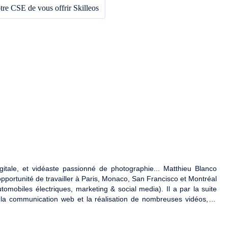
re CSE de vous offrir Skilleos
igitale, et vidéaste passionné de photographie... Matthieu Blanco
opportunité de travailler à Paris, Monaco, San Francisco et Montréal
mobiles électriques, marketing & social media). Il a par la suite
r la communication web et la réalisation de nombreuses vidéos, et
rs sociétés, dont Venturi Automobile. Depuis, il a lancé ses propres
onnaissances. Il compte à son actif plusieurs centaines de vidéos et