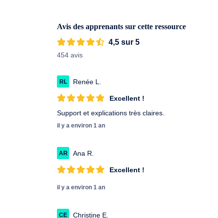
podcasts accumulant plus d'un million de vues et
Aujourd'hui, Matthieu est co-fondateur d'une s
communication, tout en continuant de réaliser
Avis des apprenants sur cette ressource
connaissances.
4,5 sur 5
454 avis
Renée L.
RL
Excellent !
Support et explications très claires.
il y a environ 1 an
Ana R.
AR
Excellent !
il y a environ 1 an
Christine E.
CE