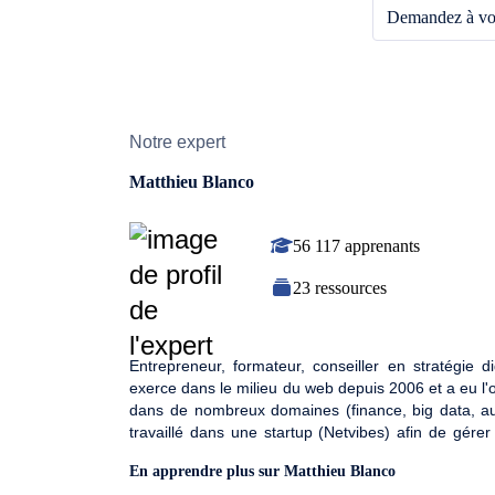
Demandez à vot
Notre expert
Matthieu Blanco
56 117 apprenants
23 ressources
Entrepreneur, formateur, conseiller en stratégie d
exerce dans le milieu du web depuis 2006 et a eu l'
dans de nombreux domaines (finance, big data, auto
travaillé dans une startup (Netvibes) afin de gére
s'est s'occupé de la stratégie numérique de plusieu
En apprendre plus sur Matthieu Blanco
projets et ses cours en ligne afin de partager ses c