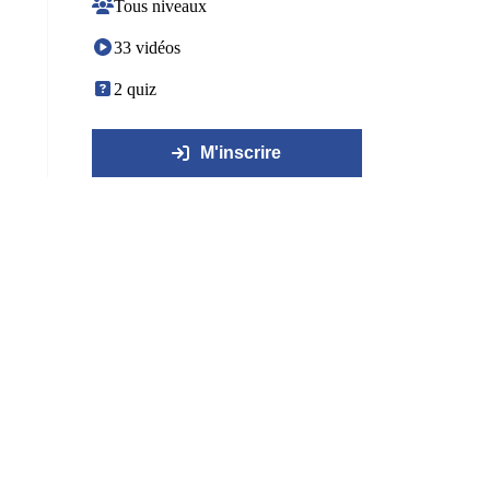
Tous niveaux
33 vidéos
2 quiz
M'inscrire