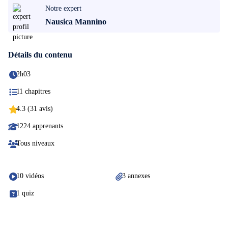
Notre expert
Nausica Mannino
Détails du contenu
2h03
11 chapitres
4.3 (31 avis)
1224 apprenants
Tous niveaux
10 vidéos
3 annexes
1 quiz