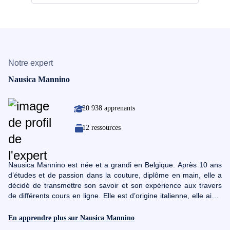
Notre expert
Nausica Mannino
20 938 apprenants
12 ressources
Nausica Mannino est née et a grandi en Belgique. Après 10 ans
d’études et de passion dans la couture, diplôme en main, elle a
décidé de transmettre son savoir et son expérience aux travers
de différents cours en ligne. Elle est d’origine italienne, elle aime
la mode et par-dessus tout l’ensemble des tendances chics. Elle
est passionnée par ce métier car cela permet de libérer la
En apprendre plus sur Nausica Mannino
créativité à travers différents vêtements et accessoires qui