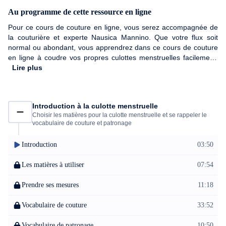
Au programme de cette ressource en ligne
Pour ce cours de couture en ligne, vous serez accompagnée de
la couturière et experte Nausica Mannino. Que votre flux soit
normal ou abondant, vous apprendrez dans ce cours de couture
en ligne à coudre vos propres culottes menstruelles facilement.
En plus des vidéos, vous aurez accès au patron des culottes
Lire plus
menstruelles à imprimer au format A4 !
Introduction à la culotte menstruelle
Choisir les matières pour la culotte menstruelle et se rappeler le
vocabulaire de couture et patronage
Introduction
03:50
Les matières à utiliser
07:54
Prendre ses mesures
11:18
Vocabulaire de couture
33:52
Vocabulaire de patronage
10:50