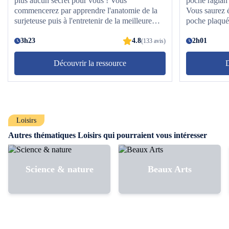
plus aucun secret pour vous ! Vous
poche raglan 
commencerez par apprendre l'anatomie de la
Vous saurez 
surjeteuse puis à l'entretenir de la meilleure
poche plaqué
façon. Une fois que vous aurez acquis les
même que des
bases, vous découvrirez les différentes finitions
3h23
4.8
différents ti
2h01
(133 avis)
et couture à la surjeteuse en réalisant un
couture de no
vêtement de A à Z d'après un patron fourni !
coudre des p
Découvrir la ressource
D
rectangulaire,
poches à souf
différentes 
coudre la poc
encore de vo
Loisirs
Autres thématiques Loisirs qui pourraient vous intéresser
Science & nature
Beaux Arts