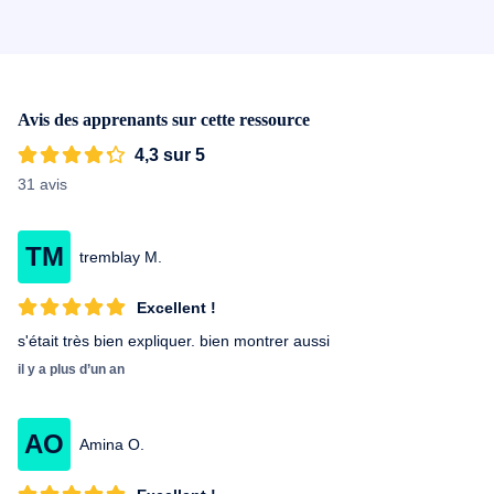
ressemblent à la personnalité de chacun...
Avis des apprenants sur cette ressource
4,3 sur 5
31 avis
TM
tremblay M.
Excellent !
s'était très bien expliquer. bien montrer aussi
il y a plus d’un an
AO
Amina O.