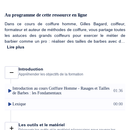
Au programme de cette ressource en ligne
Dans ce cours de coiffure homme, Gilles Bagard, coiffeur,
formateur et auteur de méthodes de coiffure, vous partage toutes
les astuces des grands coiffeurs pour exercer le métier de
barbier comme un pro : réaliser des tailles de barbes avec des
techniques ciseaux et tondeuses et apprendre la technique du
Lire plus
rasage total ou partiel. Vous découvrirez le matériel nécessaire et
tous les types de rasage possibles !
Introduction
Appréhender les objectifs de la formation
Introduction au cours Coiffure Homme - Rasages et Tailles
01:36
de Barbes : les Fondamentaux
Lexique
00:00
Les outils et le matériel