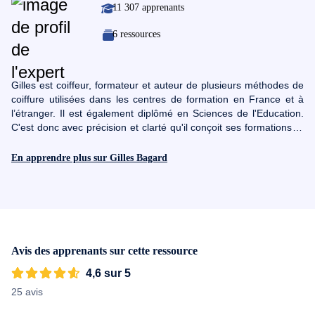
11 307 apprenants
6 ressources
Gilles est coiffeur, formateur et auteur de plusieurs méthodes de
coiffure utilisées dans les centres de formation en France et à
l’étranger. Il est également diplômé en Sciences de l'Education.
C'est donc avec précision et clarté qu'il conçoit ses formations et
accompagne les coiffeurs débutants vers de solides
compétences. Gilles Bagard est auteur de La coupe méthode
En apprendre plus sur Gilles Bagard
globale, La coloration méthode globale, Le dictionnaire du
coiffeur et co-auteur de La coupe homme méthode globale. Par
ailleurs, il a créé la marque Culture Coiffure avec notamment la
chaîne Youtube du même nom. Toutes ses formations sont
orientées vers des cas concrets et des exercices pratiques. Son
objectif ? Vous transmettre toutes les clés et astuces pour réaliser
Avis des apprenants sur cette ressource
vos plus belles coiffures.
4,6 sur 5
25 avis