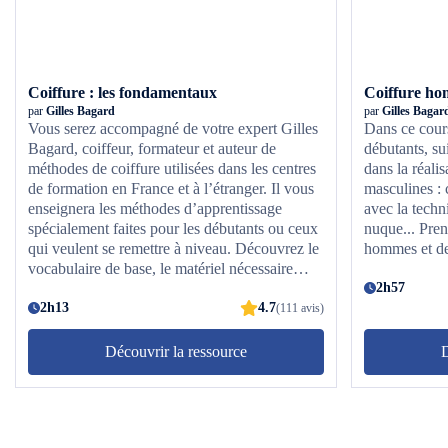
Coiffure : les fondamentaux
Coiffure hom
par
Gilles Bagard
par
Gilles Bagar
Vous serez accompagné de votre expert Gilles
Dans ce cour
Bagard, coiffeur, formateur et auteur de
débutants, su
méthodes de coiffure utilisées dans les centres
dans la réali
de formation en France et à l’étranger. Il vous
masculines :
enseignera les méthodes d’apprentissage
avec la techn
spécialement faites pour les débutants ou ceux
nuque... Pren
qui veulent se remettre à niveau. Découvrez le
hommes et des
vocabulaire de base, le matériel nécessaire
ainsi que les termes techniques comme les
2h57
effilages, les progressions... À la suite de
2h13
4.7
(111 avis)
chaque chapitre, vous pourrez vous exercer
grâce à des exercices qui vous seront proposés.
Découvrir la ressource
D
À la fin de ce cours, vous aurez acquis toutes
les bases nécessaires pour réaliser une coupe
de cheveux ! Prenez votre paire de ciseaux,
entraînez-vous et devenez un expert de la