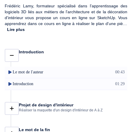
Frédéric Lamy, formateur spécialisé dans l'apprentissage des
logiciels 3D liés aux métiers de l'architecture et de la décoration
d'intérieur vous propose un cours en ligne sur SketchUp. Vous
apprendrez dans ce cours en ligne à réaliser le plan d'une pièce
à vivre ainsi que son élévation en volume. L'objectif de ce cours
Lire plus
en ligne, est de vous plonger dans un projet de design d'intérieur
et de vous amener à trouver des solutions d'aménagement dans
l'espace. Une connaissance du logiciel SketchUp et du logiciel
Introduction
Twilight Render est préconisée.
Le mot de l'auteur
00:43
Introduction
01:29
Projet de design d'intérieur
Réaliser la maquette d'un design d'intérieur de A à Z
Le mot de la fin