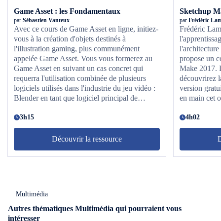
Game Asset : les Fondamentaux
Sketchup Ma
par
Sébastien Vanteux
par
Frédéric La
Avec ce cours de Game Asset en ligne, initiez-
Frédéric Lamy
vous à la création d'objets destinés à
l'apprentissag
l'illustration gaming, plus communément
l'architecture
appelée Game Asset. Vous vous formerez au
propose un c
Game Asset en suivant un cas concret qui
Make 2017. D
requerra l'utilisation combinée de plusieurs
découvrirez l
logiciels utilisés dans l'industrie du jeu vidéo :
version gratu
Blender en tant que logiciel principal de
en main cet o
modélisation et pour préparer votre objet,
vos futurs pro
Zbrush pour sculpter tous les détails,
3h15
4h02
Substance Painter pour le texturing et enfin
Marmoset pour le rendu final.
Découvrir la ressource
D
Multimédia
Autres thématiques Multimédia qui pourraient vous
intéresser