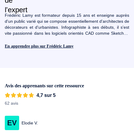
Frédéric Lamy est formateur depuis 15 ans et enseigne auprès
d'un public varié qui se compose essentiellement d'architectes de
décorateurs et d'urbanistes. Infographiste à ses débuts, il s'est
vite passionné dans les logiciels orientés CAD comme SketchUp
et Autocad qui lui ont permis de mettre à profit ses compétences
d'infographie dans la réalisation de projets 3D. L'avantage pour
En apprendre plus sur Frédéric Lamy
vous de suivre les cours de Frédéric, c'est que sa pédagogie
n'est plus à prouver sur le marché de la formation continu
d'adultes. Ses formations autour du logiciel SketchUp et Vray vont
vous plonger dans un apprentissage progressif et passionnant.
Donc n'attendez plus et commencez à vous former avec Frédéric
sur Skilleos.
Avis des apprenants sur cette ressource
4,7 sur 5
62 avis
EV
Elodie V.