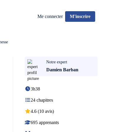
Me connecter
M'inscrire
nesse
Notre expert
Damien Barban
3h38
24 chapitres
4.6 (10 avis)
695 apprenants