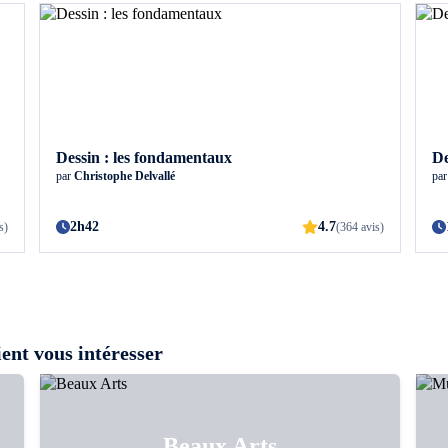
Dessin : les fondamentaux
De
par
Christophe Delvallé
pa
2h42
4.7
s)
(364 avis)
ent vous intéresser
Beaux Arts