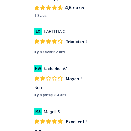
4,6 sur 5
10 avis
LAETITIA C.
LC
Très bien !
il y a environ 2 ans
Katharina W.
KW
Moyen !
Non
il y a presque 4 ans
Magali S.
MS
Excellent !
Merci