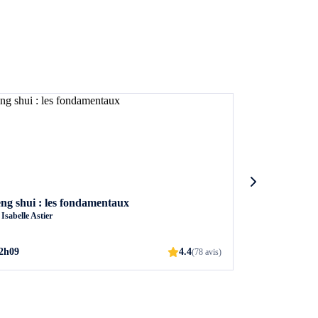
ng shui : les fondamentaux
Home organis
r
Isabelle Astier
par
Ana Alice
2h09
4.4
0h49
(78 avis)