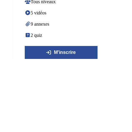
Tous niveaux
5 vidéos
9 annexes
2 quiz
M'inscrire