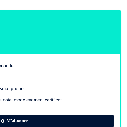
e monde.
, smartphone.
e note, mode examen, certificat...
M'abonner