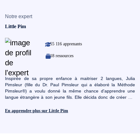
Notre expert
Little Pim
55 116 apprenants
18 ressources
Inspirée de sa propre enfance à maitriser 2 langues, Julia
Pimsleur (fille du Dr. Paul Pimsleur qui a élaboré la Méthode
Pimsleur®) a voulu donné la même chance d'apprendre une
langue étrangère à son jeune fils. Elle décida donc de créer elle
même cette méthode de Langues pour jeunes enfants (0-6 ans).
Ses qualifications de réalisateur à succès, professeur de langues
En apprendre plus sur Little Pim
et mère, lui ont permis de mettre au point une méthode ludique,
innovante pour un public très jeune. Appuyée par les recherches
du neuro-scientifique Dr. April Benasich et d'autres professionnels
dans l'éducation, la pédagogie et les langues, la méthode Little