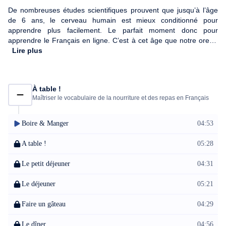
De nombreuses études scientifiques prouvent que jusqu’à l’âge
de 6 ans, le cerveau humain est mieux conditionné pour
apprendre plus facilement. Le parfait moment donc pour
apprendre le Français en ligne. C’est à cet âge que notre oreille
se familiarise avec les subtilités d'une langue qu'il nous est
Lire plus
parfois difficile de cerner à l'âge adulte.
À table !
Maîtriser le vocabulaire de la nourriture et des repas en Français
Boire & Manger
04:53
A table !
05:28
Le petit déjeuner
04:31
Le déjeuner
05:21
Faire un gâteau
04:29
Le dîner
04:56