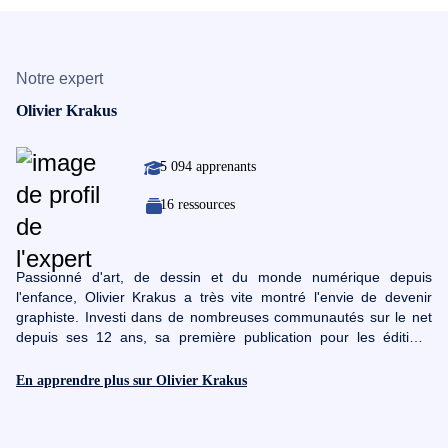
Notre expert
Olivier Krakus
5 094 apprenants
16 ressources
Passionné d'art, de dessin et du monde numérique depuis
l'enfance, Olivier Krakus a très vite montré l'envie de devenir
graphiste. Investi dans de nombreuses communautés sur le net
depuis ses 12 ans, sa première publication pour les éditions
Oracom dans un Hors Série spéciale Photoshop de Advanced
Creation à 16 ans l'a conforté dans l'idée que son choix était le
En apprendre plus sur Olivier Krakus
bon. Il a aussi représenté l'Auvergne aux olympiades des métiers
en webdesign. Titulaire d'un BTS communication graphique
option Multimédia il valide en 2016 un Bac +4 Direction Artistique