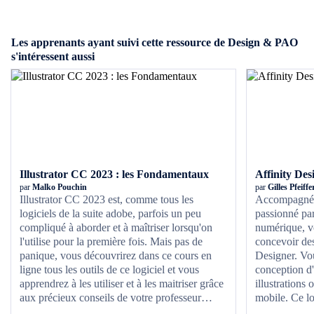
Les apprenants ayant suivi cette ressource de Design & PAO
s'intéressent aussi
Illustrator CC 2023 : les Fondamentaux
Affinity Des
par
Malko Pouchin
par
Gilles Pfeiffe
Illustrator CC 2023 est, comme tous les
Accompagné de
logiciels de la suite adobe, parfois un peu
passionné par
compliqué à aborder et à maîtriser lorsqu'on
numérique, v
l'utilise pour la première fois. Mais pas de
concevoir des
panique, vous découvrirez dans ce cours en
Designer. Vou
ligne tous les outils de ce logiciel et vous
conception d'
apprendrez à les utiliser et à les maitriser grâce
illustrations
aux précieux conseils de votre professeur
mobile. Ce lo
Malko Pouchin, expert de l'utilisation des
vous permettr