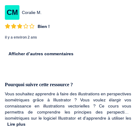
CM
Coralie M.
Bien !
il y a environ 2 ans
Afficher d’autres commentaires
Pourquoi suivre cette ressource ?
Vous souhaitez apprendre à faire des illustrations en perspectives
isométriques grâce à Illustrator ? Vous voulez élargir vos
connaissance en illustrations vectorielles ? Ce cours vous
permettra de comprendre les principes des perspectives
isométriques sur le logiciel Illustrator et d'apprendre à utiliser les
outils adéquats pour obtenir vos premières illustrations
Lire plus
isométriques.