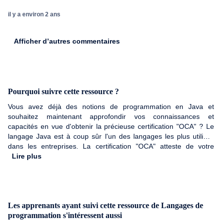
il y a environ 2 ans
Afficher d’autres commentaires
Pourquoi suivre cette ressource ?
Vous avez déjà des notions de programmation en Java et
souhaitez maintenant approfondir vos connaissances et
capacités en vue d'obtenir la précieuse certification "OCA" ? Le
langage Java est à coup sûr l'un des langages les plus utilisés
dans les entreprises. La certification "OCA" atteste de votre
niveau avancé de compétences en programmation Java. C'est
Lire plus
une compétence de grande valeur, recherchée et appréciée par
de nombreuses entreprises. Alors n'hésitez plus, faîtes briller
votre CV !
Les apprenants ayant suivi cette ressource de Langages de
programmation s'intéressent aussi