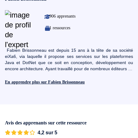
906 apprenants
1 ressources
Fabien Brissonneau est depuis 15 ans à la tête de sa société
eiXa6, via laquelle il propose ses services sur les plateformes
Java et DotNet que ce soit en conception, développement ou
encore architecture. Ayant travaillé pour de nombreux éditeurs de
logiciels tels que Net System ou encore Softeam, Fabien cumule
des années d'expérience en langages orientés objets. Il
En apprendre plus sur Fabien Brissonneau
intervient aujourd'hui en tant que formateur auprès de certains
acteurs majeurs du marché au travers de ses domaines
d'expertise que sont la conception objet sur les plateformes Java
et DotNet.
Avis des apprenants sur cette ressource
4,2 sur 5