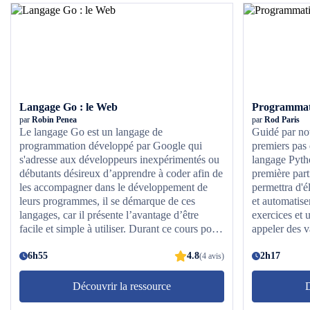
Langage Go : le Web
par
Robin Penea
par
Rod Paris
Le langage Go est un langage de
Guidé par not
programmation développé par Google qui
premiers pas
s'adresse aux développeurs inexpérimentés ou
langage Pytho
débutants désireux d’apprendre à coder afin de
première part
les accompagner dans le développement de
permettra d'
leurs programmes, il se démarque de ces
et automatise
langages, car il présente l’avantage d’être
exercices et 
facile et simple à utiliser. Durant ce cours pour
appeler des va
approfondir le langage Go et apprendre à créer
les chaînes de
une API Web en Go, vous serez accompagné
6h55
4.8
float n'auron
2h17
(4 avis)
de l'expert Robin Penea, ingénieur logiciel
!
spécialiste dans le développement
Découvrir la ressource
D
d'applications Web qui vous expliquera des