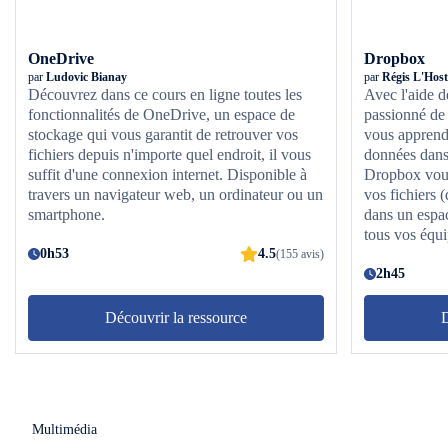
OneDrive
Dropbox
par
Ludovic Bianay
par
Régis L'Host
Découvrez dans ce cours en ligne toutes les
Avec l'aide d
fonctionnalités de OneDrive, un espace de
passionné de 
stockage qui vous garantit de retrouver vos
vous apprendr
fichiers depuis n'importe quel endroit, il vous
données dans 
suffit d'une connexion internet. Disponible à
Dropbox vous
travers un navigateur web, un ordinateur ou un
vos fichiers 
smartphone.
dans un espac
tous vos équ
0h53
4.5
vous où au tr
(155 avis)
utiliser Drop
2h45
fichier depui
écran, que ce
Découvrir la ressource
D
tablette ou u
en ligne, vou
pleinement ce
et vous décou
stocker ses 
Multimédia
apprendrez en