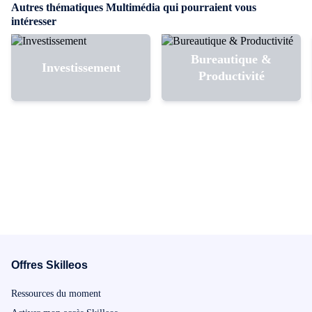
pas à travers 
Autres thématiques Multimédia qui pourraient vous
cela par l'int
intéresser
votre profess
seront égale
Bureautique &
différents ch
Investissement
consolider vo
Productivité
numérique.
Offres Skilleos
Ressources du moment