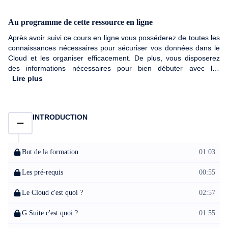
Au programme de cette ressource en ligne
Après avoir suivi ce cours en ligne vous posséderez de toutes les
connaissances nécessaires pour sécuriser vos données dans le
Cloud et les organiser efficacement. De plus, vous disposerez
des informations nécessaires pour bien débuter avec les
applications bureautiques et collaboratives de Google. Vous
Lire plus
apprendrez également à maîtriser pleinement les notions de
partage et de collaboration. Alors si vous souhaitez sécuriser vos
données, les gérer efficacement et en toute sérénité, ce cours en
INTRODUCTION
ligne sur Google Drive est fait pour vous.
But de la formation
01:03
Les pré-requis
00:55
Le Cloud c'est quoi ?
02:57
G Suite c'est quoi ?
01:55