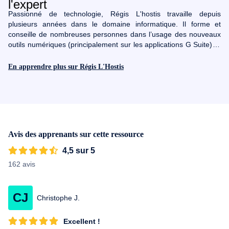
Passionné de technologie, Régis L'hostis travaille depuis
plusieurs années dans le domaine informatique. Il forme et
conseille de nombreuses personnes dans l’usage des nouveaux
outils numériques (principalement sur les applications G Suite) et
les accompagne dans l’intégration et l’usage de ces solutions
dans leur quotidien. Également passionné de développement
En apprendre plus sur Régis L'Hostis
personnel, d’organisation et d’amélioration continue, il s'est lancé
en 2013 dans la formation en ligne pour partager ses
connaissances et échanger sur l’ensemble de ces thématiques.
Avis des apprenants sur cette ressource
4,5 sur 5
162 avis
CJ
Christophe J.
Excellent !