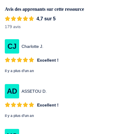
d'apprendre à maîtriser ce logiciel indispensable sans trop de
Avis des apprenants sur cette ressource
difficultés !
4,7 sur 5
179 avis
CJ
Charlotte J.
Excellent !
il y a plus d’un an
AD
ASSETOU D.
Excellent !
il y a plus d’un an