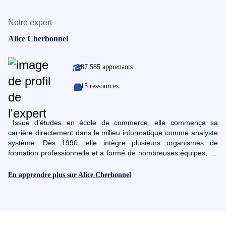
Notre expert
Alice Cherbonnel
87 585 apprenants
15 ressources
Issue d’études en école de commerce, elle commença sa
carrière directement dans le milieu informatique comme analyste
système. Dès 1990, elle intègre plusieurs organismes de
formation professionnelle et a formé de nombreuses équipes, en
bureautique et communication, dans de grandes entreprises.
Forte de son expérience de formatrice en présentiel, en 2011,
En apprendre plus sur Alice Cherbonnel
elle décide de se spécialiser dans la création de supports de
formation à distance en bureautique Microsoft. Aujourd'hui, elle
est également formatrice en communication et médiation, une
approche en communication facilitant la mémorisation et la
transmission des savoir-faire : Tout pour vous permettre