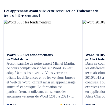
Les apprenants ayant suivi cette ressource de Traitement de
texte s'intéressent aussi
Word 365 : les fondamentaux
Word 2010/2
par
Michel Martin
par
Alice Cherb
Accompagné.e de notre expert Michel Martin,
Dans ce cour
ce cours complet en vidéos sur Word 365 est
les différente
adapté à tous les niveaux. Vous verrez en
texte absolu
détails les différences entre les versions bureau
2010/2013 à t
et Web de Word, offrant ainsi un apprentissage
concises. Tou
structuré et pratique. La formation est
exercices con
particulièrement utile aux utilisateurs des
en applicatio
anciennes versions de Word (2013 à 2021) qui
Alice Cherbo
passent à Microsoft 365, en mettant l'accent
votre apprent