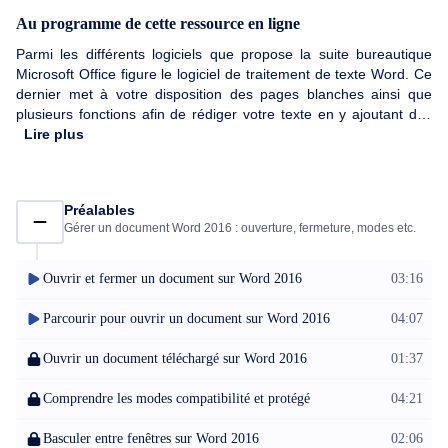
Au programme de cette ressource en ligne
Parmi les différents logiciels que propose la suite bureautique
Microsoft Office figure le logiciel de traitement de texte Word. Ce
dernier met à votre disposition des pages blanches ainsi que
plusieurs fonctions afin de rédiger votre texte en y ajoutant des
styles visuels. Dans ce cours pour débutants, notre experte Alice
Lire plus
Cherbonnel se chargera de vous faire découvrir chaque onglet et
outils de base pour concevoir vos premiers documents Word.
Apprenez à structurer et à mettre en forme votre document, à
Préalables
créer des tableaux et insérer des images ! N'attendez plus pour
Gérer un document Word 2016 : ouverture, fermeture, modes etc.
apprendre à créer des documents de qualités en toute simplicité.
Ouvrir et fermer un document sur Word 2016
03:16
Parcourir pour ouvrir un document sur Word 2016
04:07
Ouvrir un document téléchargé sur Word 2016
01:37
Comprendre les modes compatibilité et protégé
04:21
Basculer entre fenêtres sur Word 2016
02:06