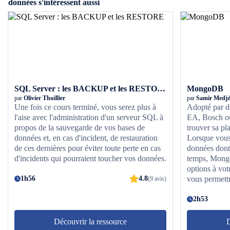
données s'intéressent aussi
SQL Server : les BACKUP et les RESTORE
MongoDB
par
Olivier Thuillier
par
Samir Medj
Une fois ce cours terminé, vous serez plus à
Adopté par d
l'aise avec l'administration d'un serveur SQL à
EA, Bosch o
propos de la sauvegarde de vos bases de
trouver sa pl
données et, en cas d'incident, de restauration
Lorsque vous
de ces dernières pour éviter toute perte en cas
données dont
d'incidents qui pourraient toucher vos données.
temps, Mongo
options à vot
1h56
4.8
vous permettr
(9 avis)
rapidement 
2h53
Découvrir la ressource
D