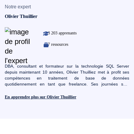
Notre expert
Olivier Thuillier
3 203 apprenants
7 ressources
DBA, consultant et formateur sur la technologie SQL Server
depuis maintenant 10 années, Olivier Thuilliez met à profit ses
compétences en traitement de base de données
quotidiennement en tant que freelance. Ses journées sont
rythmées par les interventions en production sur les différents
problèmes qu'il fait face, mais aussi par les formations qu'il
En apprendre plus sur Olivier Thuillier
dispense auprès de nombreux développeurs. Il dispose
aujourd'hui de formations sur SQL Server ce qui lui permet de
partager plus facilement sa passion.