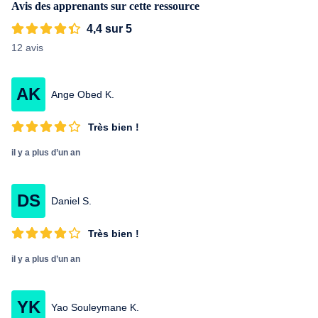
Avis des apprenants sur cette ressource
4,4 sur 5
12 avis
AK
Ange Obed K.
Très bien !
il y a plus d’un an
DS
Daniel S.
Très bien !
il y a plus d’un an
YK
Yao Souleymane K.