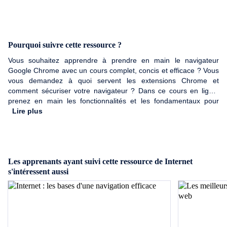
Pourquoi suivre cette ressource ?
Vous souhaitez apprendre à prendre en main le navigateur
Google Chrome avec un cours complet, concis et efficace ? Vous
vous demandez à quoi servent les extensions Chrome et
comment sécuriser votre navigateur ? Dans ce cours en ligne,
prenez en main les fonctionnalités et les fondamentaux pour
apprendre à utiliser Google Chrome. Vous apprendrez à
Lire plus
optimiser vos recherches, sécuriser votre navigateur Internet et
d'autres astuces utiles pour améliorer vos performances sur ce
navigateur puissant.
Les apprenants ayant suivi cette ressource de Internet
s'intéressent aussi