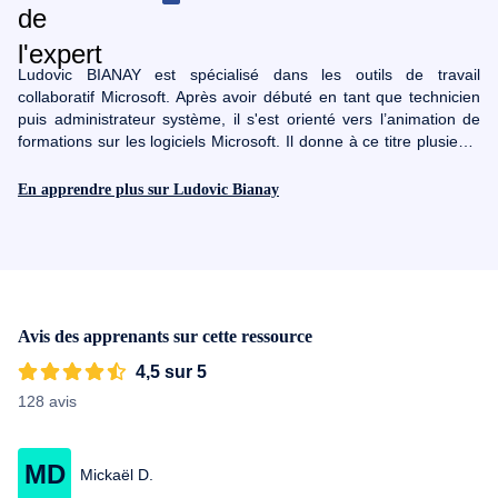
Ludovic BIANAY est spécialisé dans les outils de travail
collaboratif Microsoft. Après avoir débuté en tant que technicien
puis administrateur système, il s'est orienté vers l’animation de
formations sur les logiciels Microsoft. Il donne à ce titre plusieurs
formations sur le sujet et accompagne ses clients dans l’utilisation
quotidienne des outils collaboratifs Microsoft. Il a obtenu des
En apprendre plus sur Ludovic Bianay
certifications sur le référentiel ITIL et Office 365.
Avis des apprenants sur cette ressource
4,5 sur 5
128 avis
MD
Mickaël D.