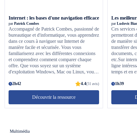
Internet : les bases d'une navigation efficace
par
Patrick Combes
par
Ludovic Bia
Accompagné de Patrick Combes, passionné de
Ces services 
bureautique et d'informatique, vous apprendrez
permettront d
dans ce cours à naviguer sur Internet de
de manière si
manière facile et sécurisée. Vous vous
transférer des
familiariserez avec les différentes connexions
documents, c
et comprendrez comment comparer chaque
etc.Sur inter
offre. Que vous soyez sur un système
ligne intéres
d'exploitation Windows, Mac ou Linux, vous
temps et en ef
découvrirez chaque moteur de recherche et
connaître, sav
navigateur disponible sur le web tels que
2h42
4.4
N'hésitez plu
1h39
(51 avis)
Firefox, Internet Explorer ou encore Google
pour ce qui 
Chrome. Vous apprendrez également à
Découvrir la ressource
D
enregistrer des sites ou imprimer une page
internet ainsi qu'à changer la page d'accueil de
votre moteur de recherche. L'historique de
navigation et la navigation privée n'auront plus
de secrets pour vous et vous saurez utiliser les
Multimédia
favoris et marque-pages ainsi que les zooms et