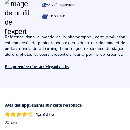
58 271 apprenants
8 ressources
Référence dans le monde de la photographie, cette production
est composée de photographes experts dans leur domaine et de
professionnels du e-learning. Leur longue expérience de stages,
ateliers photos et cours présentiels leur a permis de créer une
formation en ligne pratique, concrète et parfaitement adaptée aux
besoins des élèves. Aujourd'hui, leur savoir et leur expertise font
En apprendre plus sur Megapix'ailes
le tour du monde avec des élèves photographes dans plus de 15
pays différents.
Avis des apprenants sur cette ressource
4,2 sur 5
92 avis