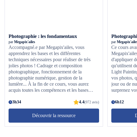
Photographie : les fondamentaux
Photographi
par
Megapix'ailes
par
Megapix'aile
Accompagné.e par Megapix'ailes, vous
Ce cours ava
apprendrez les bases et les différentes
Megapix'ailes
techniques nécessaires pour réaliser de très
d'appliquer d
jolies photos ! Cadrage et composition
qu'utilisent
photographique, fonctionnement de la
Light Painting
photographie numérique, gestion de la
vos photos, q
lumière... À la fin de ce cours, vous aurez
jour ou de nu
acquis toutes les compétences et les bases
surprenez vos
nécessaires pour prendre de belles photos !
Alors, prenez votre appareil et capturer vos
3h34
4.4
6h12
(972 avis)
plus beaux moments !
Découvrir la ressource
D