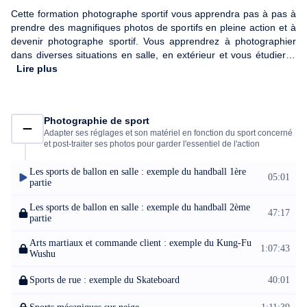
Cette formation photographe sportif vous apprendra pas à pas à
prendre des magnifiques photos de sportifs en pleine action et à
devenir photographe sportif. Vous apprendrez à photographier
dans diverses situations en salle, en extérieur et vous étudierez
également des techniques de photographie plus spécifiques à
Lire plus
certains sports comme les sports extrêmes ! Notre équipe
d'experts en photographie et e-learning, Megapix'Ailes
Production, vous accompagne dans votre apprentissage en vous
Photographie de sport
donnant toutes les clés pour réaliser en ligne votre objectif et
Adapter ses réglages et son matériel en fonction du sport concerné
devenir photographe sportif.
et post-traiter ses photos pour garder l'essentiel de l'action
Les sports de ballon en salle : exemple du handball 1ère
05:01
partie
Les sports de ballon en salle : exemple du handball 2ème
47:17
partie
Arts martiaux et commande client : exemple du Kung-Fu
1:07:43
Wushu
Sports de rue : exemple du Skateboard
40:01