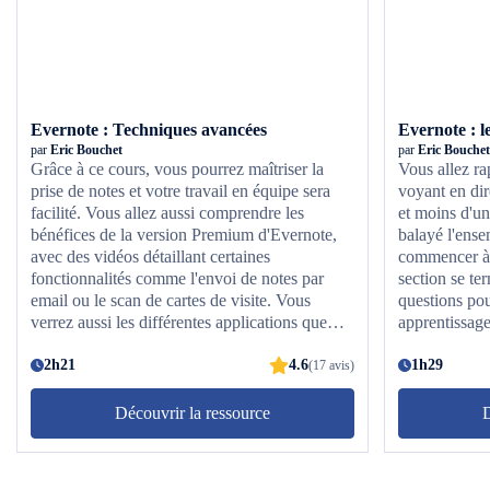
Evernote : Techniques avancées
Evernote : 
par
Eric Bouchet
par
Eric Bouchet
Grâce à ce cours, vous pourrez maîtriser la
Vous allez r
prise de notes et votre travail en équipe sera
voyant en dir
facilité. Vous allez aussi comprendre les
et moins d'un
bénéfices de la version Premium d'Evernote,
balayé l'ense
avec des vidéos détaillant certaines
commencer à 
fonctionnalités comme l'envoi de notes par
section se t
email ou le scan de cartes de visite. Vous
questions pou
verrez aussi les différentes applications que
apprentissage
l'on peut intégrer avec Evernote pour une
organisation plus fluide.
2h21
4.6
1h29
(17 avis)
Découvrir la ressource
D