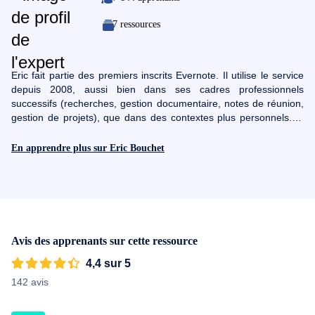
7 ressources
Eric fait partie des premiers inscrits Evernote. Il utilise le service
depuis 2008, aussi bien dans ses cadres professionnels
successifs (recherches, gestion documentaire, notes de réunion,
gestion de projets), que dans des contextes plus personnels.En
2017, Eric est devenu Consultant Certifié Evernote. Il fait partie
des 8 consultants en France, formés à accompagner les
En apprendre plus sur Eric Bouchet
entreprises dans leurs projets de digitalisation et partage de la
connaissance via Evernote
Avis des apprenants sur cette ressource
4,4 sur 5
142 avis