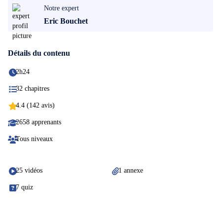
Notre expert
Eric Bouchet
Détails du contenu
2h24
32 chapitres
4.4 (142 avis)
2658 apprenants
Tous niveaux
25 vidéos
1 annexe
7 quiz