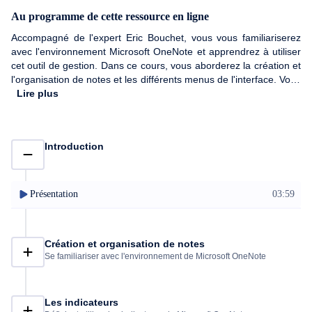
Au programme de cette ressource en ligne
Accompagné de l'expert Eric Bouchet, vous vous familiariserez
avec l'environnement Microsoft OneNote et apprendrez à utiliser
cet outil de gestion. Dans ce cours, vous aborderez la création et
l'organisation de notes et les différents menus de l'interface. Vous
saurez également définir et utiliser les indicateurs de OneNote,
Lire plus
les modifier et créer vos propres utilisateurs. Enfin, pour avoir
une utilisation optimale de OneNote et être satisfait dans votre
expérience, vous apprendrez à déterminer et installer les add-ins
Introduction
pertinents pour votre utilisation quotidienne. Alors, n'hésitez plus
et révolutionnez votre façon de prendre des notes grâce à ce
cours sur OneNote !
Présentation
03:59
Création et organisation de notes
Se familiariser avec l'environnement de Microsoft OneNote
Les indicateurs