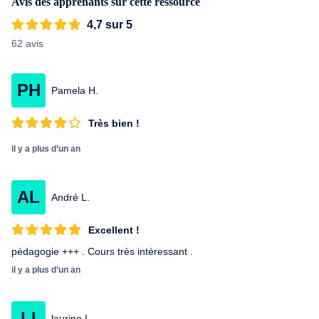
Avis des apprenants sur cette ressource
4,7 sur 5
62 avis
PH
Pamela H.
Très bien !
il y a plus d’un an
AL
André L.
Excellent !
pédagogie +++ . Cours très intéressant .
il y a plus d’un an
LI
laurine I.