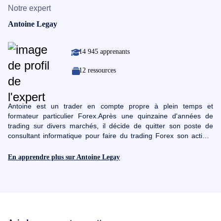
Notre expert
Antoine Legay
14 945 apprenants
12 ressources
Antoine est un trader en compte propre à plein temps et
formateur particulier Forex.Après une quinzaine d'années de
trading sur divers marchés, il décide de quitter son poste de
consultant informatique pour faire du trading Forex son activité
principale.Bien que grand adepte de l'analyse technique
classique, Antoine aime tester diverses méthodes d'analyses
En apprendre plus sur Antoine Legay
telles qu'Ichimoku, les figures harmoniques, market profile et bien
d'autres. Avec une progression de son portefeuille de trading
d'environ ~50% par an sur ces 3 dernières années, Antoine a
montré que les particuliers peuvent réussir en trading avec de la
rigueur et un bon "money management".