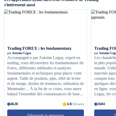
s'intéressent aussi
Trading FOREX : les fondamentaux
par
Antoine Legay
par
Antoine Leg
Accompagné.e par Antoine Legay, expert en
Les chandelie
trading, vous découvrirez les fondamentaux du
la plus popul
Forex, différentes méthodes et analyses
monde. Utilis
fondamentales et techniques pour placer votre
marchés japon
argent. Taille de position, pips, effet de levier
conquis tous
et de marge, droites de tendances, utilisation de
quelques déc
Metatrader… À la fin de ce cours, vous aurez
en ligne, vou
balayé l'ensemble des connaissances de bases
Legay, les co
nécessaires pour commencer à trader. Même si
connues et le
la vie de courtier du film "Le loup de Wall
4h28
4.8
marteau, l'éto
2h04
(324 avis)
Street" n'est qu'une fiction, vous découvrirez
également de
rapidement qu'il est possible d'augmenter votre
et moins conn
Découvrir la ressource
D