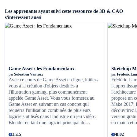
Les apprenants ayant suivi cette ressource de 3D & CAO
s'intéressent aussi
Game Asset : les Fondamentaux
Sketchup Ma
par
Sébastien Vanteux
par
Frédéric La
Avec ce cours de Game Asset en ligne, initiez-
Frédéric Lamy
vous à la création d'objets destinés à
l'apprentissag
l'illustration gaming, plus communément
l'architecture
appelée Game Asset. Vous vous formerez au
propose un c
Game Asset en suivant un cas concret qui
Make 2017. D
requerra l'utilisation combinée de plusieurs
découvrirez l
logiciels utilisés dans l'industrie du jeu vidéo :
version gratu
Blender en tant que logiciel principal de
en main cet o
modélisation et pour préparer votre objet,
vos futurs pro
Zbrush pour sculpter tous les détails,
3h15
4h02