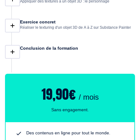
Appliquer des textures à un objet 3D : le personnage
réussite. N'hésitez plus et partez à la découverte de la peinture
3D pour enjoliver vos jeux vidéo, animations, personnages et
décors 3D !
Exercice concret
Réaliser le texturing d'un objet 3D de A à Z sur Substance Painter
Conclusion de la formation
19,90€
/ mois
Sans engagement.
Des contenus en ligne pour tout le monde.