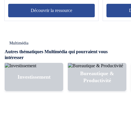
Substance Painter pour le texturing et enfin
Marmoset pour le rendu final.
Découvrir la ressource
D
Multimédia
Autres thématiques Multimédia qui pourraient vous
intéresser
Bureautique &
Investissement
Productivité