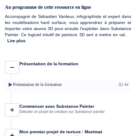
Au programme de cette ressource en ligne
Accompagné de Sébastien Vanteux, infographiste et expert dans
les modélisations hard surface, vous apprendrez à préparer et
importer votre œuvre 3D pour ensuite l'exploiter dans Substance
Painter. Ce logiciel intuitif de peinture 3D sert à mettre en valeur
des créations 3D en les rendant plus réalistes grâce à l'ajout de
Lire plus
textures et d'effets. Vous découvrirez les différents outils de jeux
de texture et de peinture 3D. Puis vous mettrez en pratique vos
nouvelles compétences à travers deux exercices pratiques :
Présentation de la formation
appliquer une texture à un personnage 3D et réaliser le texturing
d'un objet 3D, un robot. Ces deux exercices vous permettront de
monter en compétences pour obtenir une autonomie dans vos
futurs projets. Bien évidemment, avant la pratique, votre
Présentation de la formation
02:44
formateur vous initiera aux techniques de base de Substance
Painter. Ainsi, vous débuterez ce cours pédagogique sur
Substance Painter en apprenant comment créer son premier
Commencer avec Substance Painter
projet 3D et comment exporter les textures d'un objet 3D. Après
Débuter un projet de création sur Substance painter
avoir validé les bases, vous vous intéresserez à l'interface de
Substance Painter dans l'optique de prendre en main le logiciel et
les outils de base pour réaliser votre première peinture 3D. À
l'issue de cette formation, vous obtiendrez un certificat de
Mon premier projet de texture : Meetmat