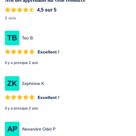
Avis des apprenants sur cette ressource
4,5 sur 5
6 avis
TB
Teo B.
Excellent !
il y a presque 2 ans
ZK
Zéphirine K.
Excellent !
il y a presque 2 ans
AP
Alexandre Odel P.