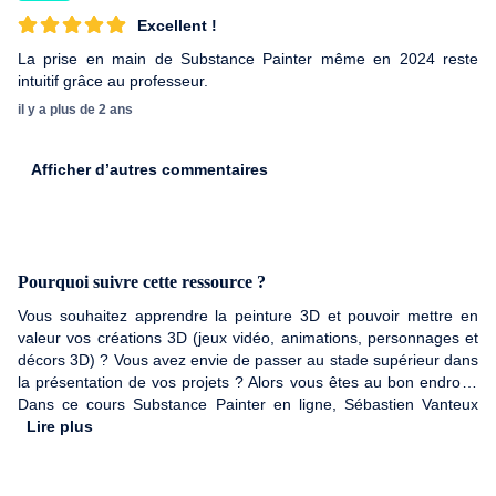
Excellent !
La prise en main de Substance Painter même en 2024 reste
intuitif grâce au professeur.
il y a plus de 2 ans
Afficher d’autres commentaires
Pourquoi suivre cette ressource ?
Vous souhaitez apprendre la peinture 3D et pouvoir mettre en
valeur vos créations 3D (jeux vidéo, animations, personnages et
décors 3D) ? Vous avez envie de passer au stade supérieur dans
la présentation de vos projets ? Alors vous êtes au bon endroit !
Dans ce cours Substance Painter en ligne, Sébastien Vanteux
vous accompagnera dans la prise en main des différents outils du
Lire plus
logiciel de peinture 3D Substance Painter.