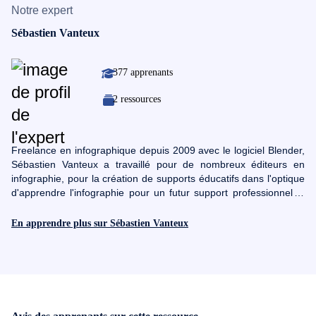
Notre expert
Sébastien Vanteux
377 apprenants
2 ressources
Freelance en infographique depuis 2009 avec le logiciel Blender,
Sébastien Vanteux a travaillé pour de nombreux éditeurs en
infographie, pour la création de supports éducatifs dans l'optique
d'apprendre l'infographie pour un futur support professionnel. Il
s'est ensuite spécialisé dans les modélisation hardsurface du
type mécanique (robots, véhicules, armes, etc...). Passionné par
En apprendre plus sur Sébastien Vanteux
la pédagogie et la formation, métier qu'il a exercé en milieu
professionnel durant 15 ans, c'est avec une grande joie qu'il vous
accompagnera tout au long de votre formation.