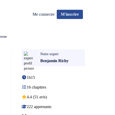
Me connecter
M'inscrire
nesse
Notre expert
Benjamin Richy
1h15
16 chapitres
4.4 (51 avis)
222 apprenants