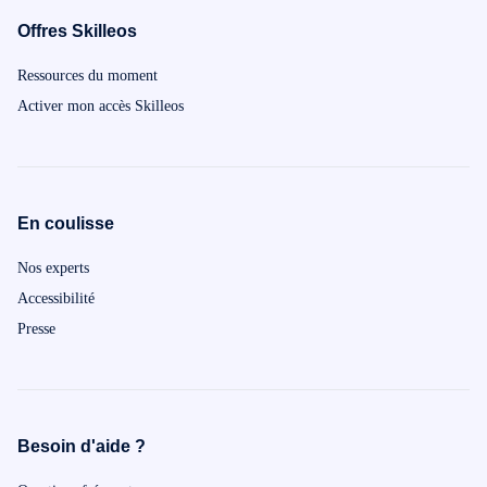
Alors n'atten
Offres Skilleos
vous dans vot
Ressources du moment
Activer mon accès Skilleos
En coulisse
Nos experts
Accessibilité
Presse
Besoin d'aide ?