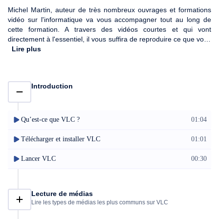
Michel Martin, auteur de très nombreux ouvrages et formations
vidéo sur l'informatique va vous accompagner tout au long de
cette formation. A travers des vidéos courtes et qui vont
directement à l'essentiel, il vous suffira de reproduire ce que vous
voyez pour arriver au même résultat et voir votre application VLC
Lire plus
sous un autre jour.
Introduction
Qu’est-ce que VLC ?
01:04
Télécharger et installer VLC
01:01
Lancer VLC
00:30
Lecture de médias
Lire les types de médias les plus communs sur VLC