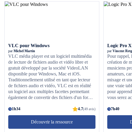
VLC pour Windows
Logic Pro X
par
Michel Martin
par
Vincent Ret
VLC média player est un logiciel multimédia
Pour rappel, 
de lecture de fichiers audio et vidéo libre et
création de mu
gratuit développé par la société VideoLAN
musiciens pro
disponible pour Windows, Mac et iOS.
amateurs, car
Traditionnellement utilisé en tant que lecteur
mixage et une
de fichiers audio et vidéo, VLC est en réalité
une vraie tab
un logiciel aux multiples facettes permettant
pour apprendr
également de convertir des fichiers d'un format
vous serez a
à un autre et bien plus encore. Durant ce cours
musicien, fo
pour apprendre l'utilisation de VLC media
1h34
4.7
spécialiste M
7h40
(49 avis)
player en ligne, vous serez accompagnés par
acquise pend
Michel Martin, ingénieur informaticien
musique et e
Découvrir la ressource
D
spécialiste des logiciels multimédias. L'objectif
meilleur cour