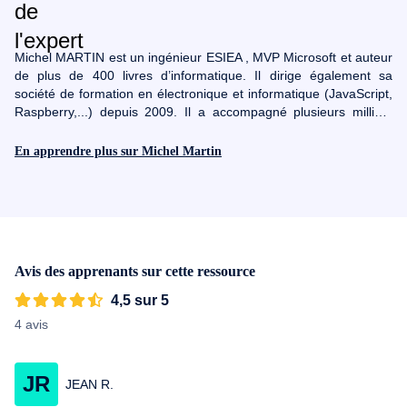
Michel MARTIN est un ingénieur ESIEA , MVP Microsoft et auteur
de plus de 400 livres d’informatique. Il dirige également sa
société de formation en électronique et informatique (JavaScript,
Raspberry,...) depuis 2009. Il a accompagné plusieurs milliers
d'étudiants. Avec lui, tout vous semblera logique et élémentaire
pour peu que vous ayez le goût de la découverte.
En apprendre plus sur Michel Martin
Avis des apprenants sur cette ressource
4,5 sur 5
4 avis
JR
JEAN R.