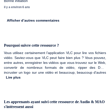
Bonne initiation
il y a environ 6 ans
Afficher d’autres commentaires
Pourquoi suivre cette ressource ?
Vous utilisez certainement l’application VLC pour lire vos fichiers
vidéo. Saviez-vous que VLC peut faire bien plus ? Vous pouvez,
entre autres, enregistrer les vidéos que vous trouvez sur le Web,
convertir de nombreux formats de vidéo, ripper des DVD,
incruster un logo sur une vidéo et beaucoup, beaucoup d'autres
choses encore...Cette formation est unique en son genre : elle
Lire plus
vous montre tout ce que vous pouvez faire avec VLC sur votre
Mac.
Les apprenants ayant suivi cette ressource de Audio & MAO
s'intéressent aussi