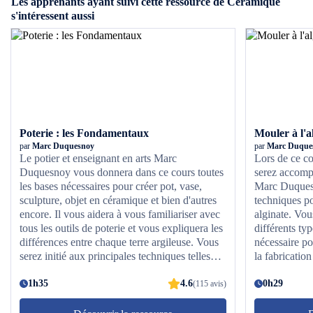
Les apprenants ayant suivi cette ressource de Céramique
s'intéressent aussi
Poterie : les Fondamentaux
Mouler à l'a
par
Marc Duquesnoy
par
Marc Duque
Le potier et enseignant en arts Marc
Lors de ce co
Duquesnoy vous donnera dans ce cours toutes
serez accomp
les bases nécessaires pour créer pot, vase,
Marc Duquesn
sculpture, objet en céramique et bien d'autres
techniques po
encore. Il vous aidera à vous familiariser avec
alginate. Vou
tous les outils de poterie et vous expliquera les
différents typ
différences entre chaque terre argileuse. Vous
nécessaire pou
serez initié aux principales techniques telles
la fabricatio
que le battage, le montage, le modelage,
alginate. Vou
l'estampage ou encore la coulée et le tournage.
1h35
4.6
le moule et p
0h29
(115 avis)
Ainsi, vous apprendrez l'ensemble du
dans ce cour
processus de travail de l'argile, étape par étape,
Duquesnoy, vo