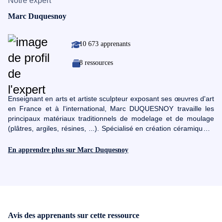
Notre expert
Marc Duquesnoy
10 673 apprenants
8 ressources
Enseignant en arts et artiste sculpteur exposant ses œuvres d'art
en France et à l'international, Marc DUQUESNOY travaille les
principaux matériaux traditionnels de modelage et de moulage
(plâtres, argiles, résines, ...). Spécialisé en création céramique, il
dispense des ateliers de création et travaille en collaboration
avec de petites et grandes entreprises dans le développement de
En apprendre plus sur Marc Duquesnoy
projet.
Avis des apprenants sur cette ressource