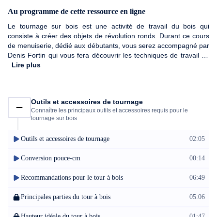
Au programme de cette ressource en ligne
Le tournage sur bois est une activité de travail du bois qui
consiste à créer des objets de révolution ronds. Durant ce cours
de menuiserie, dédié aux débutants, vous serez accompagné par
Denis Fortin qui vous fera découvrir les techniques de travail du
bois permettant de faire de la sculpture sur bois à partir de
Lire plus
n'importe quelle pièce de bois et de réaliser des objets de bois
sculptés. Vous saurez quels outils et accessoires utiliser en
tournage sur bois et choisir chaque pièce de bois, préparer les
Outils et accessoires de tournage
carrelets et quelques techniques simples de ponçage et de
Connaître les principaux outils et accessoires requis pour le
finition des pièces. Par la suite, vous verrez comment procéder à
tournage sur bois
l’affutage de la gouge et apprendre deux grandes techniques de
tournage sur bois : le tournage entre pointes et le tournage à la
Outils et accessoires de tournage
02:05
volée. Alors n'attendez plus, prenez-vous outils et lancez-vous !
Conversion pouce-cm
00:14
Recommandations pour le tour à bois
06:49
Principales parties du tour à bois
05:06
Hauteur idéale du tour à bois
01:47