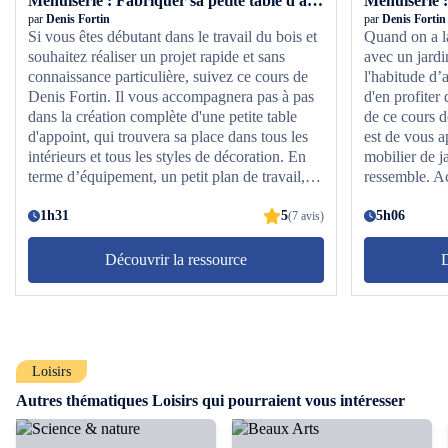
Menuiserie : Fabriquer sa petite table d'appoint
par
Denis Fortin
par
Denis Fortin
Si vous êtes débutant dans le travail du bois et
Quand on a l
souhaitez réaliser un projet rapide et sans
avec un jard
connaissance particulière, suivez ce cours de
l'habitude d’
Denis Fortin. Il vous accompagnera pas à pas
d'en profiter 
dans la création complète d'une petite table
de ce cours 
d'appoint, qui trouvera sa place dans tous les
est de vous a
intérieurs et tous les styles de décoration. En
mobilier de j
terme d’équipement, un petit plan de travail,
ressemble. A
une perceuse à main et une scie sauteuse feront
vous apprend
l'affaire ! Avec quelques vis et des tasseaux,
1h31
5
style contem
5h06
(7 avis)
vous serez en mesure de faire un assemblage
concevoir une
robuste et donner corps à une table charmante,
comme un com
Découvrir la ressource
D
atemporelle et personnalisable à votre goût. Un
une chaise co
projet gratifiant et accessible, alors sautez le
contemporain
pas et lancez-vous dans cette création !
vous apprendr
étagère pivot
jardin. À l'i
Loisirs
toutes les te
n'importe que
Autres thématiques Loisirs qui pourraient vous intéresser
un superbe sa
!. Alors n'att