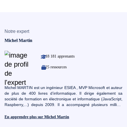
Notre expert
Michel Martin
18 181 apprenants
25 ressources
Michel MARTIN est un ingénieur ESIEA , MVP Microsoft et auteur
de plus de 400 livres d’informatique. Il dirige également sa
société de formation en électronique et informatique (JavaScript,
Raspberry,...) depuis 2009. Il a accompagné plusieurs milliers
d'étudiants. Avec lui, tout vous semblera logique et élémentaire
pour peu que vous ayez le goût de la découverte.
En apprendre plus sur Michel Martin