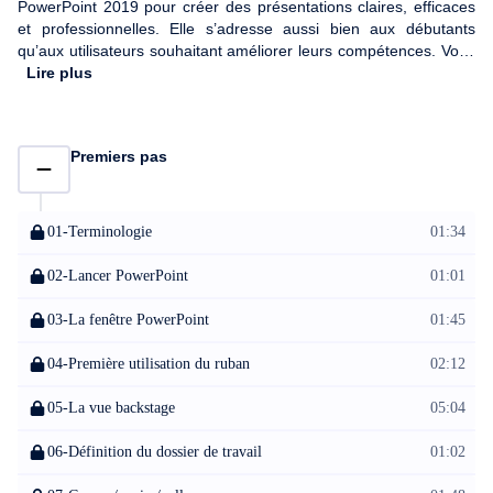
PowerPoint 2019 pour créer des présentations claires, efficaces
et professionnelles. Elle s’adresse aussi bien aux débutants
qu’aux utilisateurs souhaitant améliorer leurs compétences. Vous
commencerez par découvrir l’interface du logiciel et ses
Lire plus
fonctionnalités essentielles : utilisation du ruban, gestion des
fichiers, création et organisation des diapositives. La formation
vous guidera ensuite dans la réalisation de votre première
Premiers pas
présentation, en vous montrant comment ajouter et organiser du
contenu. Vous apprendrez également à enrichir vos diapositives
avec des images, vidéos, graphiques, tableaux, formes et objets
SmartArt, tout en appliquant une mise en forme soignée. Les
01-Terminologie
01:34
animations, transitions et effets visuels seront aussi abordés pour
dynamiser vos diaporamas. Enfin, vous découvrirez des
02-Lancer PowerPoint
01:01
techniques avancées, le mode Présentateur, le partage de
présentations et le travail collaboratif afin d’exploiter pleinement
03-La fenêtre PowerPoint
01:45
toutes les possibilités de PowerPoint 2019.
04-Première utilisation du ruban
02:12
05-La vue backstage
05:04
06-Définition du dossier de travail
01:02