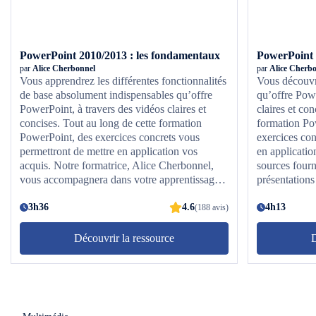
PowerPoint 2010/2013 : les fondamentaux
par
Alice Cherbonnel
par
Alice Cherb
Vous apprendrez les différentes fonctionnalités
Vous découvri
de base absolument indispensables qu’offre
qu’offre Powe
PowerPoint, à travers des vidéos claires et
claires et con
concises. Tout au long de cette formation
formation Po
PowerPoint, des exercices concrets vous
exercices con
permettront de mettre en application vos
en applicatio
acquis. Notre formatrice, Alice Cherbonnel,
sources fourn
vous accompagnera dans votre apprentissage
présentation
en vous guidant pas à pas dans la création de
vos premières présentations. Vous utiliserez
3h36
4.6
4h13
(188 avis)
des modèles de base, des objets, des images
ainsi que des formes. Vous animerez,
Découvrir la ressource
D
minuterez et partagerez vos présentations grâce
aux outils intégrés à PowerPoint 2010/2013.