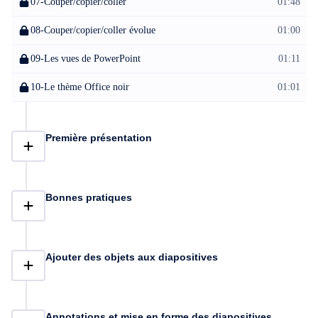
07-Couper/copier/coller
01:48
08-Couper/copier/coller évolue
01:00
09-Les vues de PowerPoint
01:11
10-Le thème Office noir
01:01
Première présentation
Bonnes pratiques
Ajouter des objets aux diapositives
Annotations et mise en forme des diapositives