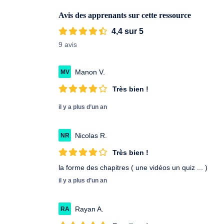
Avis des apprenants sur cette ressource
4,4 sur 5
9 avis
Manon V.
MV
Très bien !
il y a plus d’un an
Nicolas R.
NR
Très bien !
la forme des chapitres ( une vidéos un quiz ... )
il y a plus d’un an
Rayan A.
RA