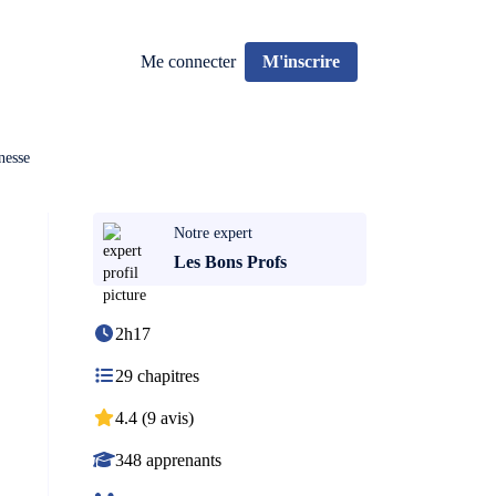
Me connecter
M'inscrire
nesse
Notre expert
Les Bons Profs
2h17
29 chapitres
4.4 (9 avis)
348 apprenants