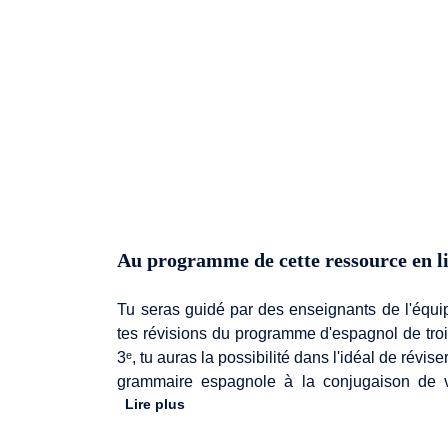
Au programme de cette ressource en l
Tu seras guidé par des enseignants de l'équ
tes révisions du programme d'espagnol de tro
3ᵉ, tu auras la possibilité dans l'idéal de révi
grammaire espagnole à la conjugaison de v
Lire plus
chaque épreuve. Tes révisions commenceront 
3ᵉ avant de voir la conjugaison des verbes es