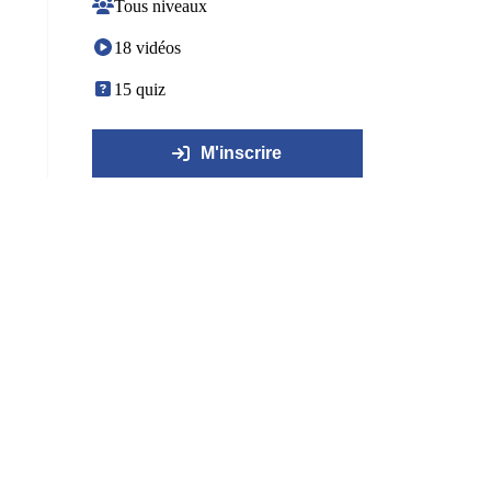
Tous niveaux
18 vidéos
15 quiz
M'inscrire