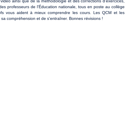
idéo ainsi que de la méthodologie et des corrections d'exercices,
des professeurs de l'Éducation nationale, tous en poste au collège
ofs vous aident à mieux comprendre les cours. Les QCM et les
r sa compréhension et de s'entraîner. Bonnes révisions !