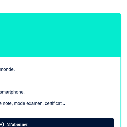
e monde.
, smartphone.
e note, mode examen, certificat...
M'abonner