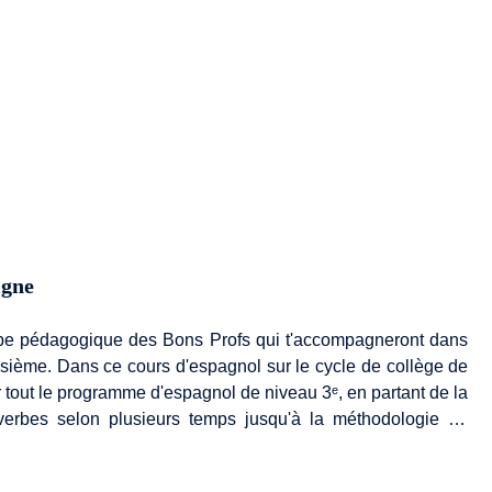
igne
ipe pédagogique des Bons Profs qui t'accompagneront dans
isième. Dans ce cours d'espagnol sur le cycle de collège de
ser tout le programme d'espagnol de niveau 3ᵉ, en partant de la
erbes selon plusieurs temps jusqu'à la méthodologie de
par la maîtrise de la grammaire espagnole au programme de
pagnols. Enfin, tu aborderas la méthodologie pour améliorer