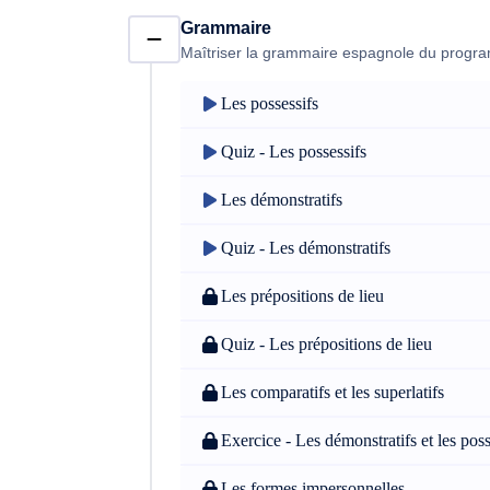
ta compréhension orale en espagnol. Les com
Grammaire
parties des épreuves que tu rencontreras lors de
Maîtriser la grammaire espagnole du prog
tu auras accès à des exercices de façon à met
tu pourrais avoir. Un autre type d'épreuve qu
Les possessifs
l'expression orale. Tu continueras donc tes ré
comment aborder chaque épreuve du brevet de 
Quiz - Les possessifs
partie du travail à fournir pour réussir, cepe
bonne manière, c'est pourquoi tes enseignan
Les démonstratifs
d'espagnol de niveau 3ème telles que la com
grâce à ce cours d'espagnol de 3ème, de révis
Quiz - Les démonstratifs
mieux à tes évaluations et d'enrichir ton vocab
cours pour réviser les notions d'espagnol et 
Les prépositions de lieu
retenir.
Quiz - Les prépositions de lieu
Les comparatifs et les superlatifs
Exercice - Les démonstratifs et les poss
Les formes impersonnelles