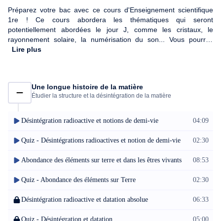
Préparez votre bac avec ce cours d'Enseignement scientifique
1re ! Ce cours abordera les thématiques qui seront
potentiellement abordées le jour J, comme les cristaux, le
rayonnement solaire, la numérisation du son... Vous pourrez
aussi tester vos connaissances à l'aide de quiz !
Lire plus
Une longue histoire de la matière
Étudier la structure et la désintégration de la matière
Désintégration radioactive et notions de demi-vie
04:09
Quiz - Désintégrations radioactives et notion de demi-vie
02:30
Abondance des éléments sur terre et dans les êtres vivants
08:53
Quiz - Abondance des éléments sur Terre
02:30
Désintégration radioactive et datation absolue
06:33
Quiz - Désintégration et datation
05:00