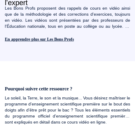
Les Bons Profs proposent des rappels de cours en vidéo ainsi
que de la méthodologie et des corrections d'exercices, toujours
en vidéo. Les vidéos sont présentées par des professeurs de
l'Éducation nationale, tous en poste au collège ou au lycée. En
quelques minutes, Les Bons Profs vous aident à mieux
comprendre les cours. Les QCM et les exercices associés aux
En apprendre plus sur Les Bons Profs
vidéos permettent de vérifier sa compréhension et de s'entraîner.
Bonnes révisions !
Pourquoi suivre cette ressource ?
Le soleil, la Terre, le son et la musique... Vous désirez maîtriser le
programme d'enseignement scientifique première sur le bout des
doigts afin d'être prêt pour le bac ? Tous les éléments essentiels
du programme officiel d'enseignement scientifique premièree
sont expliqués en détail dans ce cours vidéo en ligne.