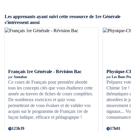
Les apprenants ayant suivi cette ressource de 1re Générale
s'intéressent aussi
Français 1re Générale - Révision Bac
Physique-Ch
par
Annabac
par
Les Bons Pro
Ce cours de Français pour première aborde
Préparez vot
tous les concepts clés que vous étudierez cette
Chimie 1re ! C
année au travers de fiches de cours complètes.
thématiques q
De nombreux exercices et quiz vous
abordées le j
permettront de vous évaluer et de valider vos
mouvement d'
acquis sur le programme de Français 1re de
signaux... Vo
façon ludique, efficace et pédagogique !
connaissances
123h39
17h01