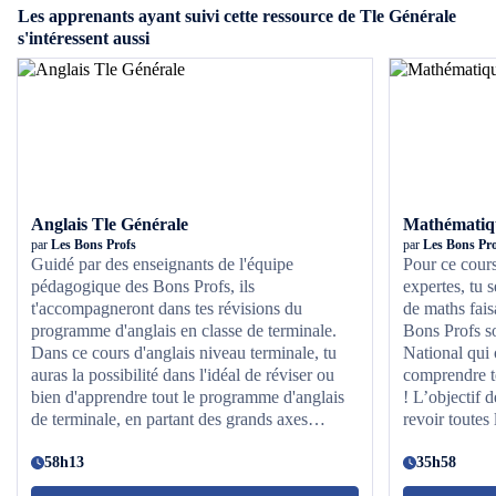
Les apprenants ayant suivi cette ressource de Tle Générale
évaluations que vous rencontrez tout au long de l'année.
s'intéressent aussi
Anglais Tle Générale
Mathématiqu
par
Les Bons Profs
par
Les Bons Pro
Guidé par des enseignants de l'équipe
Pour ce cour
pédagogique des Bons Profs, ils
expertes, tu 
t'accompagneront dans tes révisions du
de maths fais
programme d'anglais en classe de terminale.
Bons Profs so
Dans ce cours d'anglais niveau terminale, tu
National qui 
auras la possibilité dans l'idéal de réviser ou
comprendre te
bien d'apprendre tout le programme d'anglais
! L’objectif d
de terminale, en partant des grands axes
revoir toutes
jusqu'à la méthodologie de chaque épreuve.
auras sans do
Tes révisions commenceront par les grands
58h13
professeurs d
35h58
axes qui sont composés des axes : identités et
de prendre to