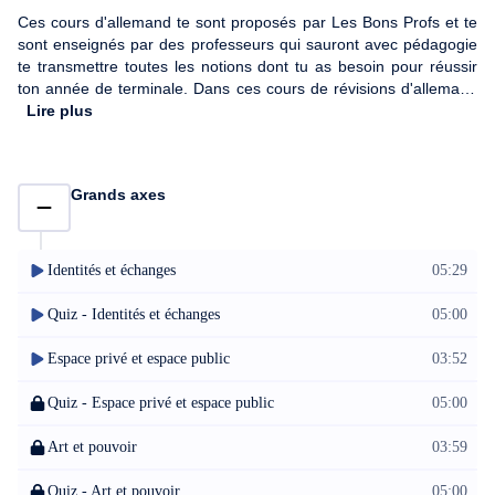
Ces cours d'allemand te sont proposés par Les Bons Profs et te
sont enseignés par des professeurs qui sauront avec pédagogie
te transmettre toutes les notions dont tu as besoin pour réussir
ton année de terminale. Dans ces cours de révisions d'allemand
niveau Tle tu réviseras ou apprendras selon tes acquis les
Lire plus
notions que l'on aborde tout au long de l'année de terminale. Tu
réviseras tout d'abord de manière guidée les notions vues tout au
long de l'année : identités et échanges, espace privé et espace
Grands axes
public, art et pouvoir, citoyenneté et mondes virtuels, fictions et
réalités, innovations scientifiques et responsabilités, diversité et
inclusion, territoire et mémoire. Tu auras également l'opportunité
de t'évaluer grâce à une compréhension écrite et une
Identités et échanges
05:29
compréhension orale en allemand proposées pour chacun des
axes abordés précédemment. Tu réviseras ensuite des points de
Quiz - Identités et échanges
05:00
grammaire allemande comme la négation nicht et kein en
allemand, le comparatif et le superlatif et d'autres éléments. Tu
Espace privé et espace public
03:52
réviseras enfin la conjugaison en allemand avec les différents
temps et tu auras également le droit à un petit point
Quiz - Espace privé et espace public
05:00
méthodologique pour te préparer à n'importe quelle épreuve que
vous rencontrez durant l'année de terminale : compréhension
Art et pouvoir
03:59
écrite (CE), compréhension orale (CO), expression écrite (EE),
expression orale (EO) et un petit point de vocabulaire et
Quiz - Art et pouvoir
05:00