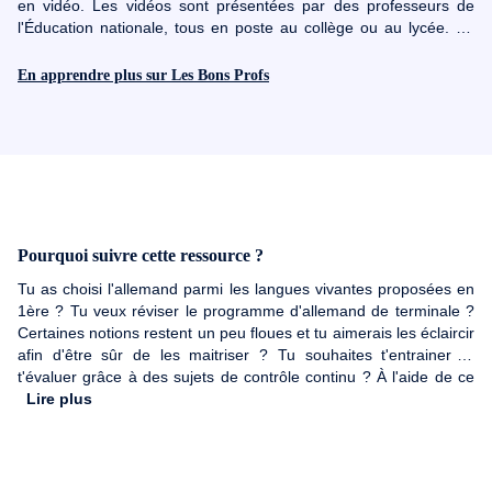
en vidéo. Les vidéos sont présentées par des professeurs de
l'Éducation nationale, tous en poste au collège ou au lycée. En
quelques minutes, Les Bons Profs vous aident à mieux
comprendre les cours. Les QCM et les exercices associés aux
En apprendre plus sur Les Bons Profs
vidéos permettent de vérifier sa compréhension et de s'entraîner.
Bonnes révisions !
Pourquoi suivre cette ressource ?
Tu as choisi l'allemand parmi les langues vivantes proposées en
1ère ? Tu veux réviser le programme d'allemand de terminale ?
Certaines notions restent un peu floues et tu aimerais les éclaircir
afin d'être sûr de les maitriser ? Tu souhaites t'entrainer et
t'évaluer grâce à des sujets de contrôle continu ? À l'aide de ce
cours d'allemand niveau Tle en ligne, révise toutes les notions qui
Lire plus
sont abordées durant l'année de terminale. Que ce soit les
notions vues au cours de l'année comme "Identités et échanges",
la conjugaison en allemand, la grammaire allemande avec des
sujets comme la négation ou encore la méthodologie des