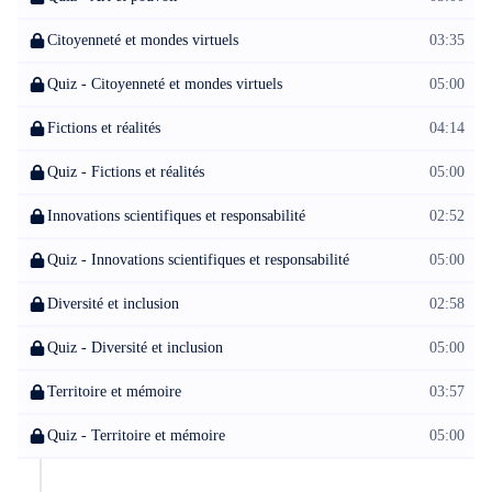
d'expression. À la fin de ce cours d'allemand pour réviser le
programme de terminale, tu auras acquis et révisé toutes les
Citoyenneté et mondes virtuels
03:35
notions et compétences vues lors de l'année de terminale dans
tes cours de langues en allemand. N'hésite plus et lance-toi dans
Quiz - Citoyenneté et mondes virtuels
05:00
les révisions de la langue allemande pour cette dernière année
de lycée et parle allemand aussi bien que français grâce à cet
Fictions et réalités
04:14
enseignement en ligne !
Quiz - Fictions et réalités
05:00
Innovations scientifiques et responsabilité
02:52
Quiz - Innovations scientifiques et responsabilité
05:00
Diversité et inclusion
02:58
Quiz - Diversité et inclusion
05:00
Territoire et mémoire
03:57
Quiz - Territoire et mémoire
05:00