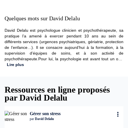
Quelques mots sur David Delalu
David Delalu est psychologue clinicien et psychothérapeute, sa
pratique l’a amené à exercer pendant 10 ans au sein de
différents services (urgences psychiatriques, gériatrie, protection
de l’enfance…). Il se consacre aujourd’hui à la formation, à la
supervision d'équipes de soins, et à son activité de
psychothérapeute.Pour lui, la psychologie est avant tout un outil
de compréhension de l’être humain et un facteur de changement.
Lire plus
C’est pourquoi il utilise une approche qui puise dans de multiples
courants et qui est en constante évolution.
Ressources en ligne proposés
par David Delalu
Gérer son stress
par
David Delalu