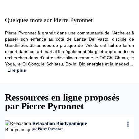
Quelques mots sur Pierre Pyronnet
Pierre Pyronnet à grandit dans une communauté de l'Arche et à
passer son enfance au côté de Lanza Del Vasto, disciple de
Gandhi.Ses 35 années de pratique de l'Aïkido ont fait de lui un
expert dans cet art martial.Il a également élargi et approfondi ses
recherches dans d'autres disciplines comme le Taï Chi Chuan, le
Yoga, le Qi Gong, le Schiatsu, Do-In, Bio énergies et la médecine
chinoise.Aujourd'hui, Pierre Pyronnet est formateur spécialisé
Lire plus
dans la gestion du stress et du conflit. Il est également Maître
Praticien en technique de développement personel
(PNL).Z'Fitness à le bonheur de vous proposer, par l'intervention
Ressources en ligne proposés
de Pierre, un enseignement de très haute qualité dédié à
l'apaisement, à la détente, à la relaxation amenant à la prise de
par Pierre Pyronnet
conscience corporelle et extra corporelle, la gestion des
émotions.L'ensemble avec une profondeur et une douceur
extrême.
Relaxation Biodynamique
par
Pierre Pyronnet