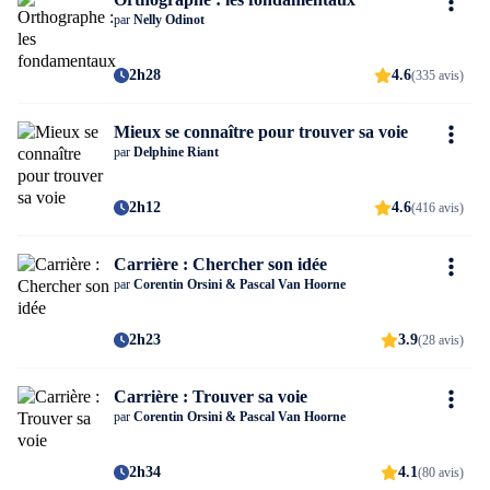
par
Nelly Odinot
2h28
4.6
(335 avis)
Mieux se connaître pour trouver sa voie
par
Delphine Riant
2h12
4.6
(416 avis)
Carrière : Chercher son idée
par
Corentin Orsini & Pascal Van Hoorne
2h23
3.9
(28 avis)
Carrière : Trouver sa voie
par
Corentin Orsini & Pascal Van Hoorne
2h34
4.1
(80 avis)