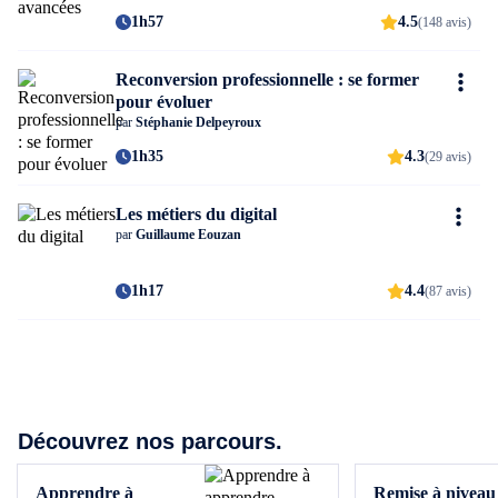
1h57
4.5
(148 avis)
Reconversion professionnelle : se former
pour évoluer
par
Stéphanie Delpeyroux
1h35
4.3
(29 avis)
Les métiers du digital
par
Guillaume Eouzan
1h17
4.4
(87 avis)
Découvrez nos parcours.
Apprendre à
Remise à niveau