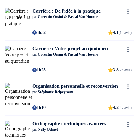
Carrière : De l'idée à la pratique
par
Corentin Orsini & Pascal Van Hoorne
3h52
4.1
(19 avis)
Carrière : Votre projet au quotidien
par
Corentin Orsini & Pascal Van Hoorne
1h25
3.8
(26 avis)
Organisation personnelle et reconversion
par
Stéphanie Delpeyroux
1h10
4.2
(47 avis)
Orthographe : techniques avancées
par
Nelly Odinot