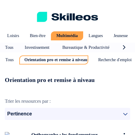
Loisirs
Bien-être
Multimédia
Langues
Jeunesse
Tous
Investissement
Bureautique & Productivité
Efficac
Tous
Orientation pro et remise à niveau
Recherche d'emploi
Orientation pro et remise à niveau
Trier les ressources par :
Pertinence
Orthographe : les fondamentaux