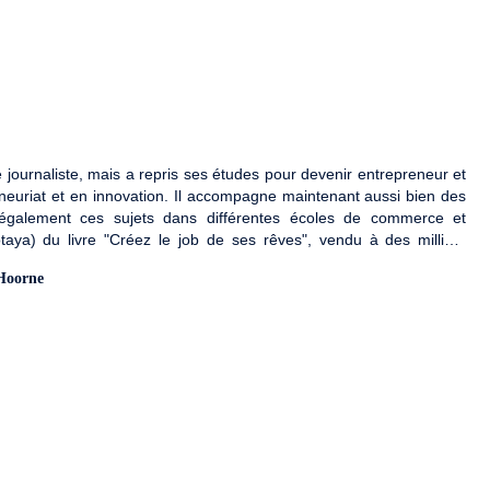
journaliste, mais a repris ses études pour devenir entrepreneur et
eneuriat et en innovation. Il accompagne maintenant aussi bien des
 également ces sujets dans différentes écoles de commerce et
Botaya) du livre "Créez le job de ses rêves", vendu à des milliers
dant 13 ans dans de grandes entreprises leaders Europe sur son
 Hoorne
ication puis en tant que Cadre Dirigeant. Il a fait le saut
 ces jumeaux et a créé le job de son rêve. Il a entretenu plusieurs
s envies et passions, tout en gardant la liberté d'avoir du temps
aintenant consultant en communication et management et a créé son
cier et a édité son 1er livre (et travaille sur un 2ème).