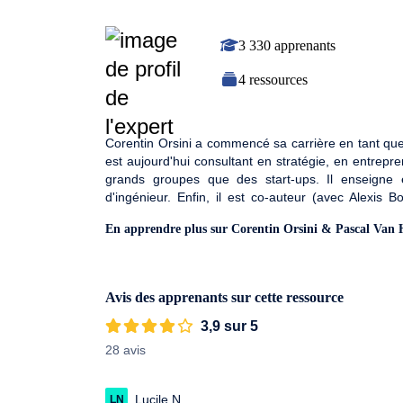
3 330 apprenants
4 ressources
Corentin Orsini a commencé sa carrière en tant que 
est aujourd'hui consultant en stratégie, en entrepr
grands groupes que des start-ups. Il enseigne
d'ingénieur. Enfin, il est co-auteur (avec Alexis 
d'exemplaires.Pascal Van Hoorne a travaillé pen
En apprendre plus sur Corentin Orsini & Pascal Van
marché d'abord en tant que Responsable Commun
entrepreneurial quelques mois avant la naissance de
activités en même temps pour répondre à toutes se
pour passer des moments avec sa famille. Il est m
Avis des apprenants sur cette ressource
blog pour devenir "infopreneur". Il est aussi conféren
3,9 sur 5
28 avis
Lucile N.
LN