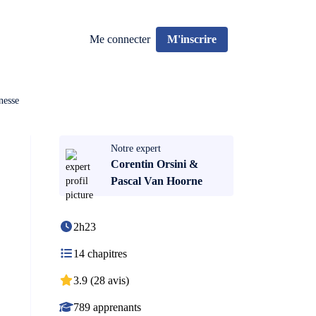
Me connecter
M'inscrire
nesse
Notre expert
Corentin Orsini &
Pascal Van Hoorne
2h23
14 chapitres
3.9 (28 avis)
789 apprenants