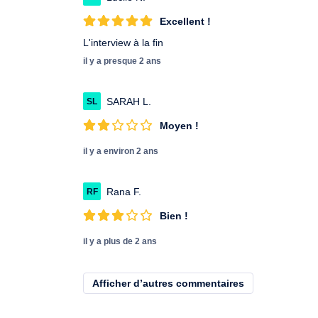
Excellent !
L'interview à la fin
il y a presque 2 ans
SARAH L.
SL
Moyen !
il y a environ 2 ans
Rana F.
RF
Bien !
il y a plus de 2 ans
Afficher d’autres commentaires