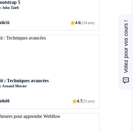
ootstrap 5
ar
John Taieb
Votez pour vos cours !
4h56
4.6
(110 avis)
it : Techniques avancées
ar
Arnaud Mercier
4h08
4.7
(23 avis)