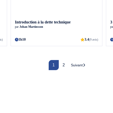
Introduction à la dette technique
3
par
Johan Martinsson
p
1h10
3.4
is)
(9 avis)
1
2
Suivant