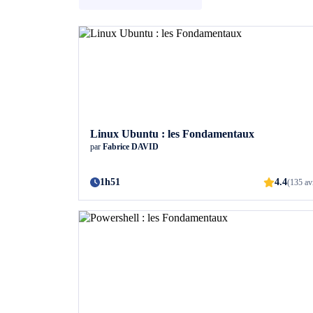
Linux Ubuntu : les Fondamentaux
par
Fabrice DAVID
1h51
4.4
(135 av