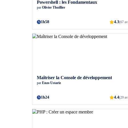
Powershell : les Fondamentaux
par
Olivier Thuillier
1h58
4.3
(67 av
Maîtriser la Console de développement
par
Enzo Ustariz
1h24
4.4
(29 av