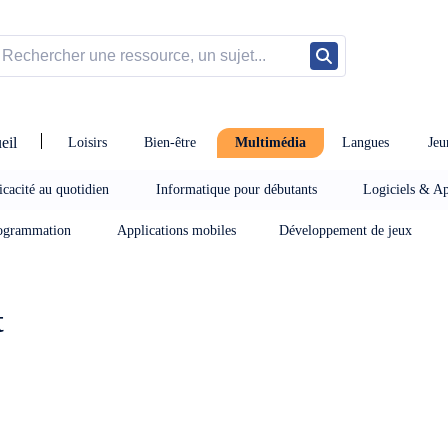
eil
Loisirs
Bien-être
Multimédia
Langues
Jeu
icacité au quotidien
Informatique pour débutants
Logiciels & Ap
ogrammation
Applications mobiles
Développement de jeux
t