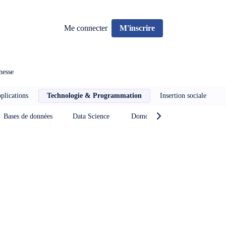
Me connecter
M'inscrire
nesse
plications
Technologie & Programmation
Insertion sociale
Bases de données
Data Science
Domotique et robotique
O