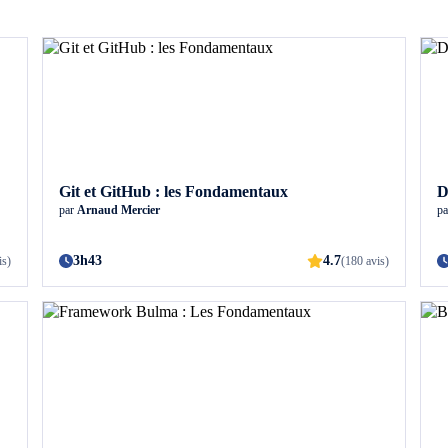
Git et GitHub : les Fondamentaux
D
par
Arnaud Mercier
p
3h43
4.7
is)
(180 avis)