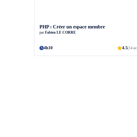
PHP : Créer un espace membre
par
Fabien LE CORRE
4h10
4.5
(14 av