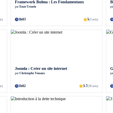
Framework Bulma : Les Fondamentaux
B
par
Enzo Ustariz
p
3h03
5
is)
(5 avis)
Joomla : Créer un site internet
G
par
Christophe Vouaux
p
1h02
3.7
is)
(39 avis)