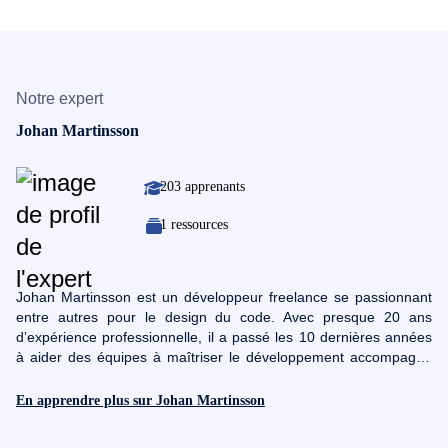
Notre expert
Johan Martinsson
203 apprenants
1 ressources
Johan Martinsson est un développeur freelance se passionnant
entre autres pour le design du code. Avec presque 20 ans
d’expérience professionnelle, il a passé les 10 dernières années
à aider des équipes à maîtriser le développement accompagné
de tests dans de multiples langages. Les entreprises apprécient
particulièrement sa capacité à lier besoin business et approche
En apprendre plus sur Johan Martinsson
qualité dans le code.