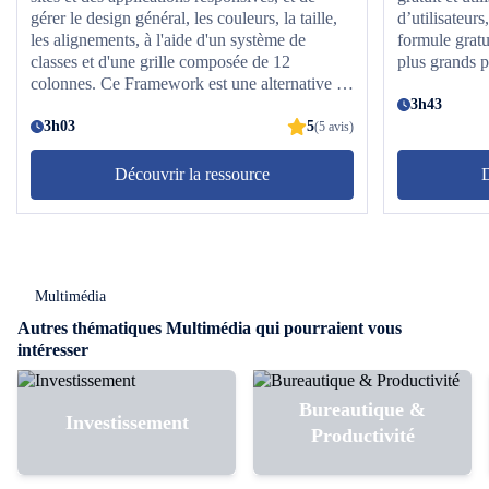
gérer le design général, les couleurs, la taille,
d’utilisateur
les alignements, à l'aide d'un système de
formule gratui
classes et d'une grille composée de 12
plus grands p
colonnes. Ce Framework est une alternative et
un concurrent sérieux à Bootstrap, le plus
3h43
connu des Frameworks CSS.
3h03
5
(5 avis)
Découvrir la ressource
D
Multimédia
Autres thématiques Multimédia qui pourraient vous
intéresser
Bureautique &
Investissement
Productivité