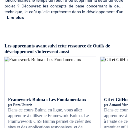
fonctionnalités le temps de réduire ou supprimer la dette de votre
projet ? Découvrez les concepts de base concernant la dette
technique, le coût qu'elle représente dans le développement d'un
projet et vous verrez comment optimiser la qualité dans le code
Lire plus
avec une solution nommée TDD pour Test-Driven Development.
Les apprenants ayant suivi cette ressource de Outils de
développement s'intéressent aussi
Framework Bulma : Les Fondamentaux
Git et GitH
par
Enzo Ustariz
par
Arnaud Merc
Dans ce cours Bulma en ligne, vous allez
Dans ce cour
apprendre à utiliser le Framework Bulma. Le
apprendrez à 
Framwework CSS Bulma permet de créer des
à l’aide de ce
sites et des applications responsives, et de
gratuit et uti