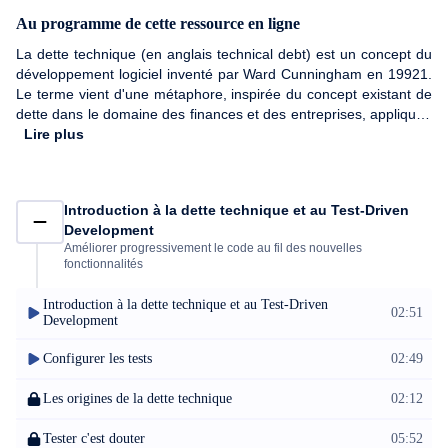
Au programme de cette ressource en ligne
La dette technique (en anglais technical debt) est un concept du
développement logiciel inventé par Ward Cunningham en 19921.
Le terme vient d'une métaphore, inspirée du concept existant de
dette dans le domaine des finances et des entreprises, appliquée
au domaine du développement logiciel. La dette technique
Lire plus
représente une situation où lors d'un projet de développement
d'un logiciel, une conception négligée induit des coûts futurs : les
intérêts, à rembourser sous forme de temps de développement
Introduction à la dette technique et au Test-Driven
supplémentaire et de bugs de plus en plus fréquents et on
Development
considère que la dette technique d'un projet commence à poser
Améliorer progressivement le code au fil des nouvelles
problème aux développeurs dès lors qu'elle dépasse la rentabilité
fonctionnalités
des investissements de ce projet. La dette technique doit alors
être remboursée rapidement pour éviter l'accumulation de ces
Introduction à la dette technique et au Test-Driven
02:51
intérêts, d'où l'analogie avec le concept de dette financière. Dans
Development
ce cours pour apprendre à réduire sa dette technique en ligne,
vous serez accompagnés par l'expert Johan Martinsson,
Configurer les tests
02:49
développeur indépendant spécialiste en design du code.
L'objectif de cours est de vous donner des techniques permettant
Les origines de la dette technique
02:12
de réduire le coût de la dette technique d'un projet de
développement. Vous commencerez ce cours par une
Tester c'est douter
05:52