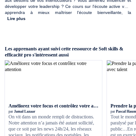
aux besoins de vos interlocuteurs ? Vous aimeriez influencer et
développer votre leadership ? Ce cours sur l'écoute active vous
apprendra à mieux maîtriser l'écoute bienveillante, la
communication, l'influence et le leadership tout en confiance.
Lire plus
Les apprenants ayant suivi cette ressource de Soft skills &
efficacité pro s'intéressent aussi
Améliorez votre focus et contrôlez votre attention
par
Jamal Lazaar
par
Pascal Haum
On vit dans un monde rempli de distractions.
Tout le monde
Notre attention n’a jamais été autant sollicité,
paralysé par l
que ce soit par les news 24h/24, les réseaux
public…En ré
sociaux, les notifications des portables, les
est un exerci