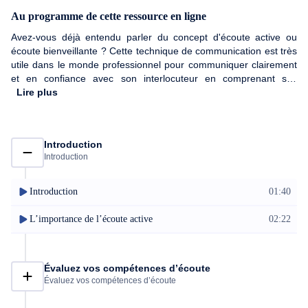
Au programme de cette ressource en ligne
Avez-vous déjà entendu parler du concept d'écoute active ou
écoute bienveillante ? Cette technique de communication est très
utile dans le monde professionnel pour communiquer clairement
et en confiance avec son interlocuteur en comprenant ses
émotions et ses sentiments. Accompagné de l'expert Jamal
Lire plus
Lazaar, vous apprendrez comment écouter activement votre
interlocuteur lors d'un entretien ou en échange personnel. À
travers ce cours, Jamal Lazaar vous partagera une méthode et
Introduction
des stratégies efficaces pour mieux écouter ainsi que mémoriser
Introduction
des propos, donner de meilleures réponses et poser des
questions pertinentes. Notre expert vous donnera toutes les clés
de compréhension pour développer une bonne communication et
Introduction
01:40
écoute active. Alors dressez l'oreille et développez des capacités
d'écoute extraordinaires !
L’importance de l’écoute active
02:22
Évaluez vos compétences d’écoute
Évaluez vos compétences d’écoute