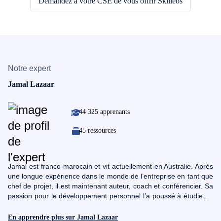
Demandez à votre CSE de vous offrir Skilleos
Notre expert
Jamal Lazaar
44 325 apprenants
45 ressources
Jamal est franco-marocain et vit actuellement en Australie. Après
une longue expérience dans le monde de l’entreprise en tant que
chef de projet, il est maintenant auteur, coach et conférencier. Sa
passion pour le développement personnel l’a poussé à étudier la
PNL (programmation neurolinguistique) et à apprendre l’hypnose.
Aujourd’hui, il est coach certifié en PNL, en hypnose et Time Line
En apprendre plus sur Jamal Lazaar